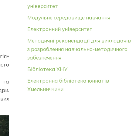
університет
Модульне середовище навчання
Електронний університет
Методичні рекомендації для викладачів
з розроблення навчально-методичного
гія»
забезпечення
його
Бібліотека ХНУ
Електронна бібліотека юннатів
д та
Хмельниччини
дри.
ивих