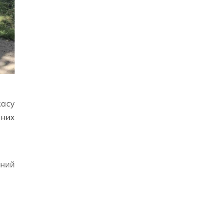
касу
ених
рний