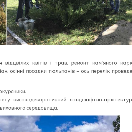
я відцвілих квітів і трав, ремонт камʼяного кар
ан, осінні посадки тюльпанів – ось перелік провед
окурсники.
итету високодекоративний ландшафтно-архітекту
виховного середовища.