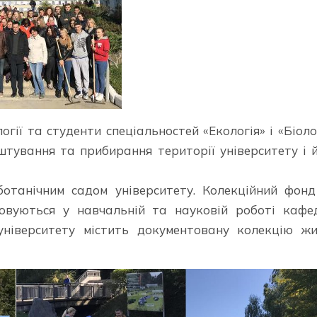
ії та студенти спеціальностей «Екологія» і «Біоло
тування та прибирання території університету і 
ботанічним садом університету. Колекційний фон
товуються у навчальній та науковій роботі кафе
університету містить документовану колекцію ж