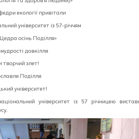
іологія та здоров’я людини)»
федри екології привітали
ьний університет із 57-річчям
Щедра осінь Поділля»
 мудрості довкілля
и творчий злет!
ославля Поділля
ький університет!
національний університет із 57 річницею вистав
су.