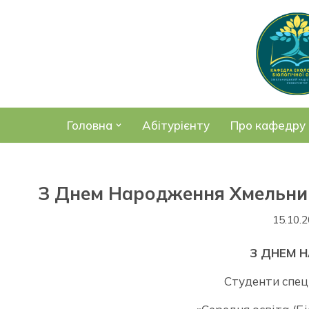
Перейти
до
вмісту
Головна
Абітурієнту
Про кафедру
З Днем Народження Хмельниц
15.10.
З ДНЕМ 
Студенти спец