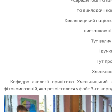
«Середня освіта (Б
та викладачі ка
Хмельницький націонал
виставкою «
Тут велич
І думк
Тут пр
Хмельниц
Кафедра екології привітала Хмельницький 
фітокомпозицій, яка розмістилася у фойє 3-го корпу