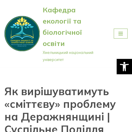
Кафедра
Перейти
екології та
до
вмісту
біологічної
освіти
Хмельницький національний
Відкри
університет
Як вирішуватимуть
«сміттєву» проблему
на Деражнянщині |
Суспільне Поділля