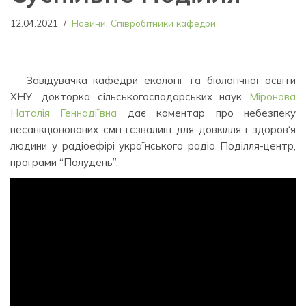
12.04.2021
Новини
,
Співробітники кафедри
Завідувачка кафедри екології та біологічної освіти
ХНУ, докторка сільськогосподарських наук
Міронова
Наталія Геннадіївна
дає коментар про небезпеку
несанкціонованих сміттєзвалищ для довкілля і здоров‘я
людини у радіоефірі українського радіо Поділля-центр,
програми “Полудень”.