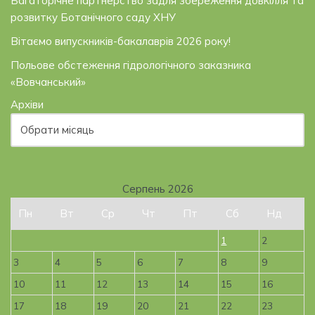
Багаторічне партнерство задля збереження довкілля та
розвитку Ботанічного саду ХНУ
Вітаємо випускників-бакалаврів 2026 року!
Польове обстеження гідрологічного заказника
«Вовчанський»
Архіви
Серпень 2026
Пн
Вт
Ср
Чт
Пт
Сб
Нд
1
2
3
4
5
6
7
8
9
10
11
12
13
14
15
16
17
18
19
20
21
22
23