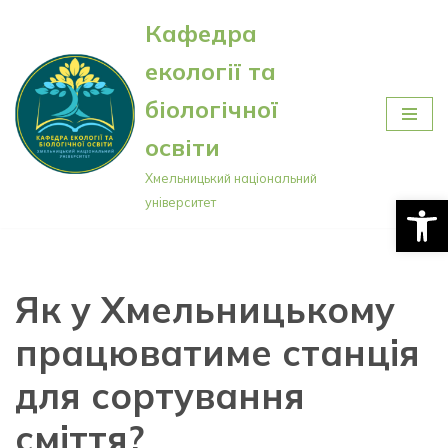
Кафедра
Перейти
екології та
до
вмісту
біологічної
освіти
Хмельницький національний
Відкри
університет
Як у Хмельницькому
працюватиме станція
для сортування
сміття?