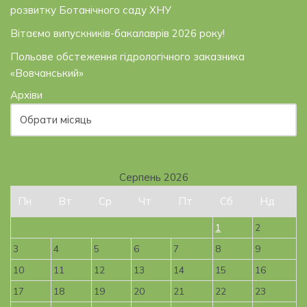
розвитку Ботанічного саду ХНУ
Вітаємо випускників-бакалаврів 2026 року!
Польове обстеження гідрологічного заказника
«Вовчанський»
Архіви
Серпень 2026
Пн
Вт
Ср
Чт
Пт
Сб
Нд
1
2
3
4
5
6
7
8
9
10
11
12
13
14
15
16
17
18
19
20
21
22
23