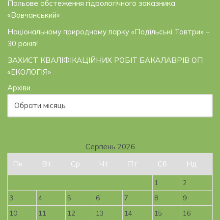
Польове обстеження гідрологічного заказника
«Вовчанський»
Національному природному парку «Подільські Товтри» –
30 років!
ЗАХИСТ КВАЛІФІКАЦІЙНИХ РОБІТ БАКАЛАВРІВ ОП
«ЕКОЛОГІЯ»
Архіви
Серпень 2026
Пн
Вт
Ср
Чт
Пт
Сб
Нд
1
2
3
4
5
6
7
8
9
10
11
12
13
14
15
16