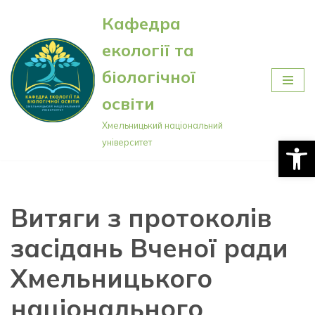
Кафедра
Перейти
екології та
до
вмісту
біологічної
освіти
Хмельницький національний
Відкри
університет
Витяги з протоколів
засідань Вченої ради
Хмельницького
національного