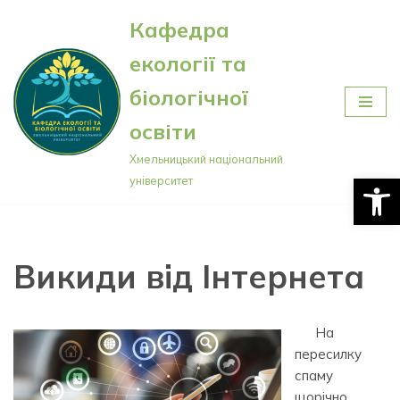
Кафедра
Перейти
екології та
до
вмісту
біологічної
освіти
Хмельницький національний
Відкри
університет
Викиди від Інтернета
На
пересилку
спаму
щорічно