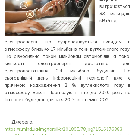
витрачається
33 мільярдів
кВт/год
електроенергії, що супроводжується викидом в
атмосферу близько 17 мільйонів тонн вуглекислого газу,
що рівносильно трьом мільйонам автомобілів, а такої
кількості електроенергії достатньо для
електропостачання 2,4 мільйона будинків. На
сьогоднішній день інформаційні технології вже є
причиною надходження 2 % вуглекислого газу в
атмосферу Землі. Прогнозують, що до 2020 року на
Інтернет буде доводитися 20 % всієї емісії CO2.
Джерела:
https://s.mind.ua/img/forall/a/201805/78.jpg?1516176383