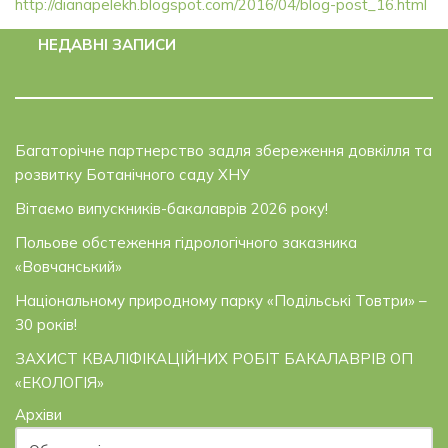
http://dianapelekh.blogspot.com/2016/04/blog-post_16.html
НЕДАВНІ ЗАПИСИ
Багаторічне партнерство задля збереження довкілля та
розвитку Ботанічного саду ХНУ
Вітаємо випускників-бакалаврів 2026 року!
Польове обстеження гідрологічного заказника
«Вовчанський»
Національному природному парку «Подільські Товтри» –
30 років!
ЗАХИСТ КВАЛІФІКАЦІЙНИХ РОБІТ БАКАЛАВРІВ ОП
«ЕКОЛОГІЯ»
Архіви