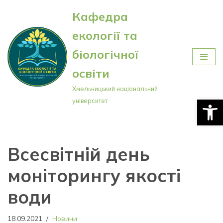
Кафедра
Перейти
екології та
до
вмісту
біологічної
освіти
Хмельницький національний
Відкри
університет
Всесвітній день
моніторингу якості
води
18.09.2021
Новини