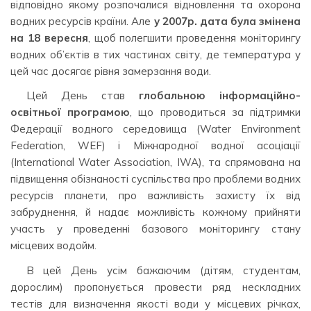
відповідно якому розпочалися відновлення та охорона
водних ресурсів країни. Але
у 2007р.
дата була змінена
на 18 вересня
, щоб полегшити проведення моніторингу
водних об’єктів в тих частинах світу, де температура у
цей час досягає рівня замерзання води.
Цей День став
глобальною інформаційно-
освітньої програмою
, що проводиться за підтримки
Федерації водного середовища (Water Environment
Federation, WEF) і Міжнародної водної асоціації
(International Water Association, IWA), та спрямована на
підвищення обізнаності суспільства про проблеми водних
ресурсів планети, про важливість захисту їх від
забруднення, й надає можливість кожному прийняти
участь у проведенні базового моніторингу стану
місцевих водойм.
В цей День усім бажаючим (дітям, студентам,
дорослим) пропонується провести ряд нескладних
тестів для визначення якості води у місцевих річках,