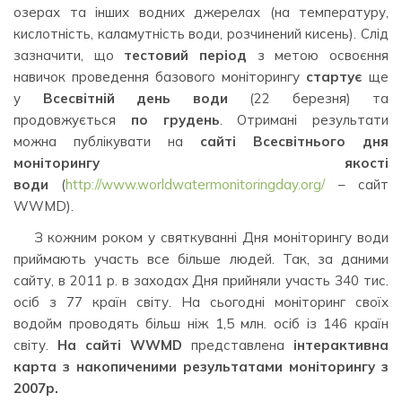
озерах та інших водних джерелах (на температуру,
кислотність, каламутність води, розчинений кисень). Слід
зазначити, що
тестовий період
з метою освоєння
навичок проведення базового моніторингу
стартує
ще
у
Всесвітній день води
(22 березня) та
продовжується
по грудень
. Отримані результати
можна публікувати на
сайті Всесвітнього дня
моніторингу якості
води
(
http://www.worldwatermonitoringday.org/
– сайт
WWMD).
З кожним роком у святкуванні Дня моніторингу води
приймають участь все більше людей. Так, за даними
сайту, в 2011 р. в заходах Дня прийняли участь 340 тис.
осіб з 77 країн світу. На сьогодні моніторинг своїх
водойм проводять більш ніж 1,5 млн. осіб із 146 країн
світу.
На сайті
WWMD
представлена
інтерактивна
карта
з накопиченими результатами моніторингу з
2007р.