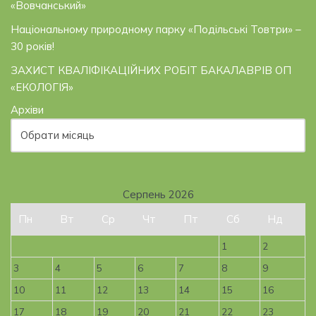
«Вовчанський»
Національному природному парку «Подільські Товтри» –
30 років!
ЗАХИСТ КВАЛІФІКАЦІЙНИХ РОБІТ БАКАЛАВРІВ ОП
«ЕКОЛОГІЯ»
Архіви
Серпень 2026
Пн
Вт
Ср
Чт
Пт
Сб
Нд
1
2
3
4
5
6
7
8
9
10
11
12
13
14
15
16
17
18
19
20
21
22
23