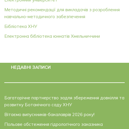
Методичні рекомендації для викладачів з розроблення
навчально-методичного забезпечення
Бібліотека ХНУ
Електронна бібліотека юннатів Хмельниччини
НЕДАВНІ ЗАПИСИ
Багаторічне партнерство задля збереження довкілля та
розвитку Ботанічного саду ХНУ
Вітаємо випускників-бакалаврів 2026 року!
Польове обстеження гідрологічного заказника