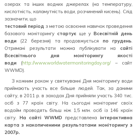
озерах та інших водних джерелах (на температуру,
кислотність, каламутність води, розчинений кисень). Слід
зазначити, що
тестовий період
з метою освоєння навичок проведення
базового моніторингу
стартує
ще у
Всесвітній день
води
(22 березня) та продовжується
по грудень
.
Отримані результати можна публікувати на
сайті
Всесвітнього дня моніторингу якості
води
(
http://www.worldwatermonitoringday.org/
– сайт
WWMD).
З кожним роком у святкуванні Дня моніторингу води
приймають участь все більше людей. Так, за даними
сайту, в 2011 р. в заходах Дня прийняли участь 340 тис.
осіб з 77 країн світу. На сьогодні моніторинг своїх
водойм проводять більш ніж 1,5 млн. осіб із 146 країн
світу.
На сайті
WWMD
представлена
інтерактивна
карта
з накопиченими результатами моніторингу з
2007р.