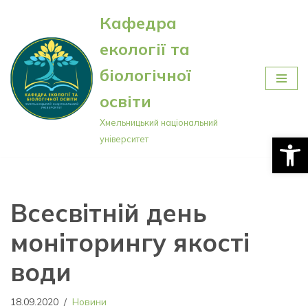
Кафедра
Перейти
екології та
до
вмісту
біологічної
освіти
Хмельницький національний
Відкри
університет
Всесвітній день
моніторингу якості
води
18.09.2020
Новини