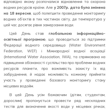
відповідно якому розпочалися відновлення та охорона
водних ресурсів країни. Але
у 2007р.
дата була змінена
на 18 вересня
, щоб полегшити проведення моніторингу
водних об’єктів в тих частинах світу, де температура у
цей час досягає рівня замерзання води.
Цей День став
глобальною інформаційно-
освітньої програмою
, що проводиться за підтримки
Федерації водного середовища (Water Environment
Federation, WEF) і Міжнародної водної асоціації
(International Water Association, IWA), та спрямована на
підвищення обізнаності суспільства про проблеми водних
ресурсів планети, про важливість захисту їх від
забруднення, й надає можливість кожному прийняти
участь у проведенні базового моніторингу стану
місцевих водойм.
В цей День усім бажаючим (дітям, студентам,
дорослим) пропонується провести ряд нескладних
тестів для визначення якості води у місцевих річках,