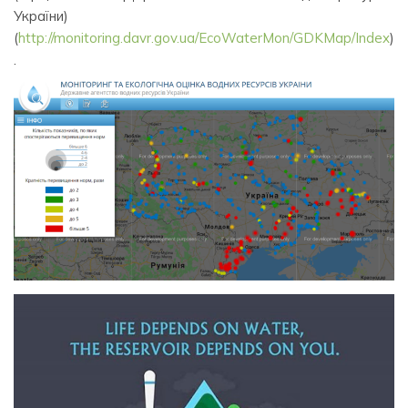
України)
(
http://monitoring.davr.gov.ua/EcoWaterMon/GDKMap/Index
)
.