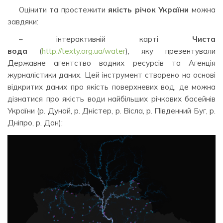
Оцінити та простежити
якість річок України
можна
завдяки:
– інтерактивній карті
Чиста
вода
(
http://texty.org.ua/water
), яку презентували
Державне агентство водних ресурсів та Агенція
журналістики даних. Цей інструмент створено на основі
відкритих даних про якість поверхневих вод, де можна
дізнатися про якість води найбільших річкових басейнів
України (р. Дунай, р. Дністер, р. Вісла, р. Південний Буг, р.
Дніпро, р. Дон);