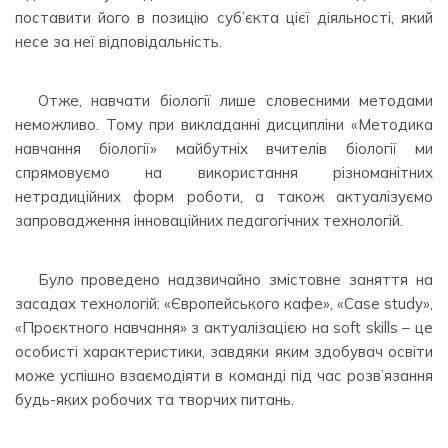
поставити його в позицію суб’єкта цієї діяльності, який
несе за неї відповідальність.
⠀⠀⠀ ⠀
Отже, навчати біології лише словесними методами
неможливо. Тому при викладанні дисципліни «Методика
навчання біології» майбутніх вчителів біології ми
спрямовуємо на використання різноманітних
нетрадиційних форм роботи, а також актуалізуємо
запровадження інноваційних педагогічних технологій.
⠀⠀⠀ ⠀
Було проведено надзвичайно змістовне заняття на
засадах технологій: «Європейського кафе», «Case study»,
«Проєктного навчання» з актуалізацією на soft skills – це
особисті характеристики, завдяки яким здобувач освіти
може успішно взаємодіяти в команді під час розв’язання
будь-яких робочих та творчих питань.
⠀⠀⠀ ⠀