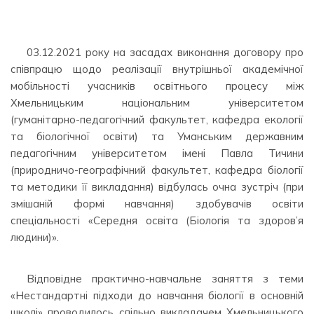
03.12.2021 року на засадах виконання договору про
співпрацю щодо реалізації внутрішньої академічної
мобільності учасників освітнього процесу між
Хмельницьким національним університетом
(гуманітарно-педагогічний факультет, кафедра екології
та біологічної освіти) та Уманським державним
педагогічним університетом імені Павла Тичини
(природничо-географічний факультет, кафедра біології
та методики її викладання) відбулась очна зустріч (при
змішаній формі навчання) здобувачів освіти
спеціальності «Середня освіта (Біологія та здоров’я
людини)».
⠀⠀⠀ ⠀
Відповідне практично-навчальне заняття з теми
«Нестандартні підходи до навчання біології в основній
школі» проводилось спільно викладачем Хмельницького