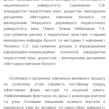
національного університету Скрипником С.В.
(кандидатом педагогічних наук, доцентом, викладачем
дисципліни «Методика навчання біології») та
викладачами Уманського державного педагогічного
університету імені Павла Тичини Небиковою Т.А.
(заступником декана з педагогічної практики, старшим
викладачем кафедри біології та методики її навчання) і
Люленко С.О. (заступником декана з впровадження
інформаційно-комунікаційних технологій, кандидатом
педагогічних наук, доцентом) – викладачами дисципліни
«Методика навчання біології».
⠀⠀⠀ ⠀
Особливості організації навчально-виховного процесу
на сучасному етапі сприяють постійному пошуку
ефективних форм, методів та моделей занять.
Найважливішим фактором на уроці є взаємодія вчителя
та учня. Основним завданням кожного вчителя є
підключити учня до активної та самостійної діяльності,