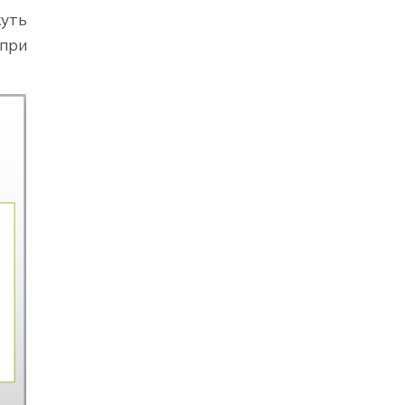
жуть
 при