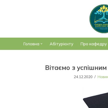
Перейти
до
вмісту
Головна
Абітурієнту
Про кафедру
Вітаємо з успішним
24.12.2020
Нови