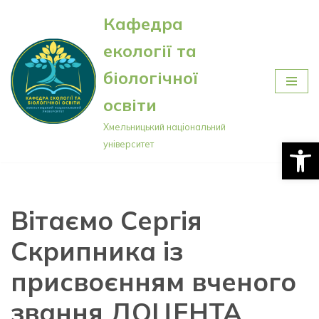
Кафедра
Перейти
екології та
до
вмісту
біологічної
освіти
Хмельницький національний
Відкри
університет
Вітаємо Сергія
Скрипника із
присвоєнням вченого
звання ДОЦЕНТА