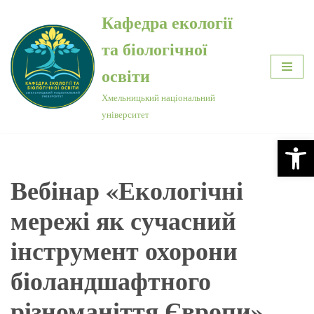
Кафедра екології
Перейти
та біологічної
до
вмісту
освіти
Хмельницький національний
університет
Відкри
Вебінар «Екологічні
мережі як сучасний
інструмент охорони
біоландшафтного
різноманіття Європи»