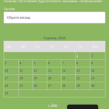
Польове обстеження гідрологічного заказника «Вовчанський»
Архіви
Серпень 2026
Пн
Вт
Ср
Чт
Пт
Сб
Нд
1
2
3
4
5
6
7
8
9
10
11
12
13
14
15
16
17
18
19
20
21
22
23
24
25
26
27
28
29
30
31
« Лип