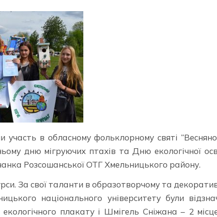
яли участь в обласному фольклорному святі “Веснян
ньому дню мігруючих птахів та Дню екологічної осв
жичанка Розсошанської ОТГ Хмельницького району.
рси. За свої таланти в образотворчому та декорати
ицького національного університету були відзна
 екологічного плакату і Шмігель Сніжана – 2 місц