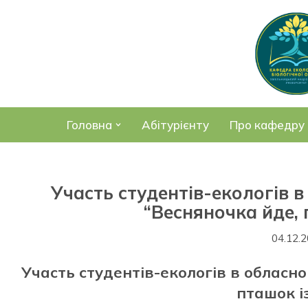
Перейти
до
вмісту
Головна
Абітурієнту
Про кафедру
Участь студентів-екологів 
“Весняночка йде, 
04.12.
Участь студентів-екологів в обласн
пташок і