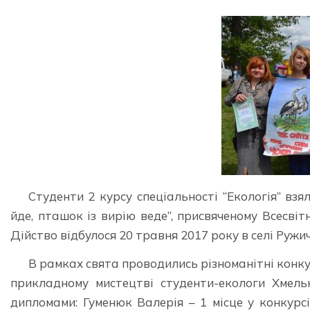
Студенти 2 курсу спеціальності “Eкологія” вз
йде, пташок із вирію веде”, присвяченому Всесвіт
Дійство відбулося 20 травня 2017 року в селі Ру
В рамках свята проводились різноманітні конку
прикладному мистецтві студенти-екологи Хмельн
дипломами: Гуменюк Валерія – 1 місце у конкурсі