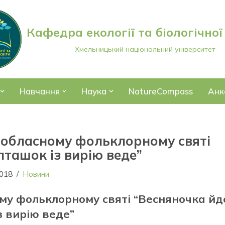
Кафедра екології та біологічної
Хмельницький національний університет
Навчання
Наука
NatureCompass
Анк
в обласному фольклорному святі
пташок із вирію веде”
2018
Новини
ому фольклорному святі “Весняночка йд
з вирію веде”