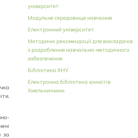
університет
Модульне середовище навчання
Електронний університет
Методичні рекомендації для викладачів
з розроблення навчально-методичного
забезпечення
Бібліотека ХНУ
Електронна бібліотека юннатів
очка
Хмельниччини
іти.
вно-
чені
е за