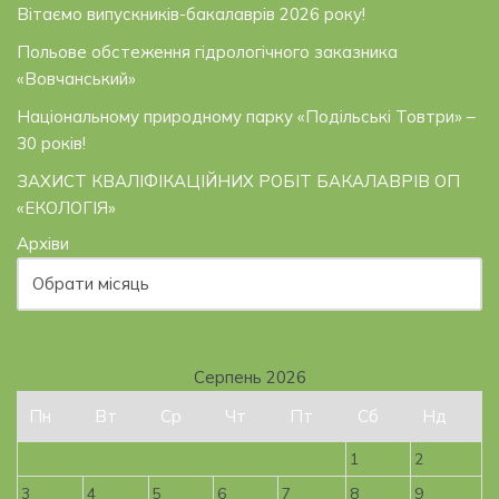
Вітаємо випускників-бакалаврів 2026 року!
Польове обстеження гідрологічного заказника
«Вовчанський»
Національному природному парку «Подільські Товтри» –
30 років!
ЗАХИСТ КВАЛІФІКАЦІЙНИХ РОБІТ БАКАЛАВРІВ ОП
«ЕКОЛОГІЯ»
Архіви
Серпень 2026
Пн
Вт
Ср
Чт
Пт
Сб
Нд
1
2
3
4
5
6
7
8
9