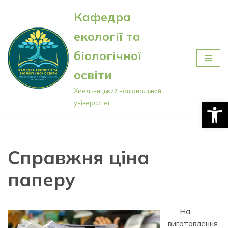
Кафедра
Перейти
екології та
до
вмісту
біологічної
освіти
Хмельницький національний
Відкри
університет
Справжня ціна
паперу
На
виготовлення