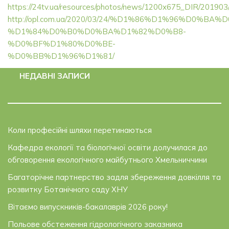
https://24tv.ua/resources/photos/news/1200x675_DIR/201903
http://opl.com.ua/2020/03/24/%D1%86%D1%96%D0%B
%D1%84%D0%B0%D0%BA%D1%82%D0%B8-
%D0%BF%D1%80%D0%BE-
%D0%BB%D1%96%D1%81/
НЕДАВНІ ЗАПИСИ
Коли професійні шляхи перетинаються
Кафедра екології та біологічної освіти долучилася до
обговорення екологічного майбутнього Хмельниччини
Багаторічне партнерство задля збереження довкілля та
розвитку Ботанічного саду ХНУ
Вітаємо випускників-бакалаврів 2026 року!
Польове обстеження гідрологічного заказника