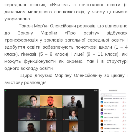
середньої освіти», «Вчитель з початкової освіти (з
дипломом молодшого спеціаліста»)», у якому ці вимоги
унормовано.⠀⠀⠀ ⠀
⠀⠀⠀ ⠀Також Мар’ян Олексійович розповів, що відповідно
до Закону України «Про освіту» відбулася
трансформація у закладів загальної середньої освіти і
здобуття освіти забезпечують початкові школи (1 – 4
класи), гімназії (5 – 8 класи) і ліцеї (9 – 11 класи), які
можуть функціонувати як окремо, так і в структурі
одного закладу освіти.
⠀⠀⠀ ⠀Щиро дякуємо Мар’яну Олексійовичу за цікаву і
змістову розповідь!