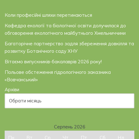
Коли професійні шляхи перетинаються
Кафедра екології та біологічної освіти долучилася до
обговорення екологічного майбутнього Хмельниччини
Багаторічне партнерство задля збереження довкілля та
розвитку Ботанічного саду ХНУ
Вітаємо випускників-бакалаврів 2026 року!
Польове обстеження гідрологічного заказника
«Вовчанський»
Архіви
Серпень 2026
Пн
Вт
Ср
Чт
Пт
Сб
Нд