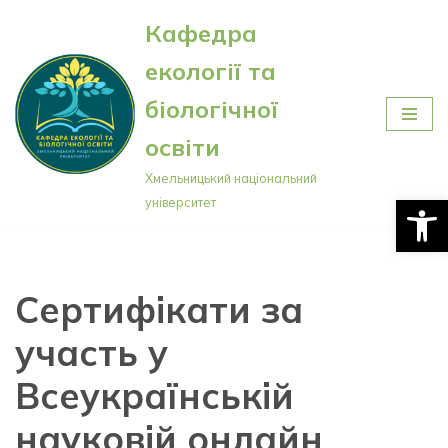
Кафедра
Перейти
екології та
до
вмісту
біологічної
освіти
Хмельницький національний
Відкри
університет
Сертифікати за
участь у
Всеукраїнській
науковій онлайн