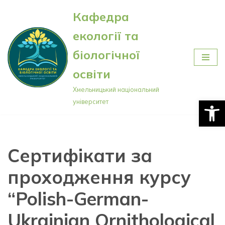
Кафедра
Перейти
екології та
до
вмісту
біологічної
освіти
Хмельницький національний
Відкри
університет
Сертифікати за
проходження курсу
“Polish-German-
Ukrainian Ornithological