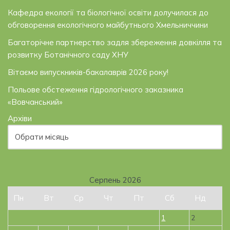
Кафедра екології та біологічної освіти долучилася до
обговорення екологічного майбутнього Хмельниччини
Багаторічне партнерство задля збереження довкілля та
розвитку Ботанічного саду ХНУ
Вітаємо випускників-бакалаврів 2026 року!
Польове обстеження гідрологічного заказника
«Вовчанський»
Архіви
Серпень 2026
Пн
Вт
Ср
Чт
Пт
Сб
Нд
1
2