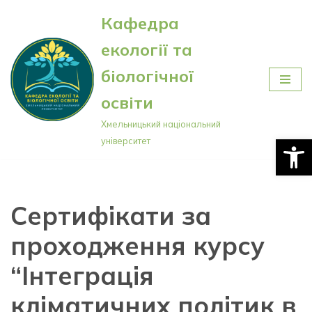
Кафедра
Перейти
екології та
до
вмісту
біологічної
освіти
Хмельницький національний
Відкри
університет
Сертифікати за
проходження курсу
“Інтеграція
кліматичних політик в