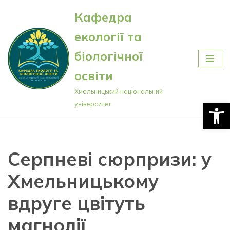
Кафедра
Перейти
екології та
до
вмісту
біологічної
освіти
Хмельницький національний
Відкри
університет
Серпневі сюрпризи: у
Хмельницькому
вдруге цвітуть
магнолії