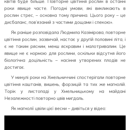
квітів буде більше. Повторне цвітіння рослин в останні
роки явище часте. Погодні умови, які викликають в
рослин стрес, – основна тому причина. Цього року – це
дисбаланс, пов’язаний з частими дощами і спекою».
Як раніше розповідала Людмила Казімірова, повторне
цвітіння рослин, зазвичай, настає у другій половині літа, і
є не таким рясним, менш яскравим і малотривалим. Це
явище не є нормою для рослини, оскільки відсутня його
біологічна доцільність – насіння утворених плодів не
достигає.
У минулі роки на Хмельниччині спостерігали повторне
цвітіння каштанів, вишень, форзицій та тих же магнолій.
Торік у листопаді у Хмельницькому на майдані
Незалежності повторно цвів мигдаль.
Як магнолії цвіли цієї весни – дивіться у відео: