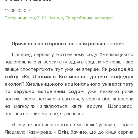
12.08.2020
Ботанічний сад ХНУ
,
Новини
,
Співробітники кафедри
Причиною повторного цвітіння рослин є стрес.
Посеред серпня у Ботанічному саду Хмельницького
національного університету вдруге зацвіли магнолії. Таке
явище спостерігають тут уже не вперше.
Як розповіла
сайту «Є» Людмила Казімірова, доцент кафедри
екології Хмельницького національного університету
та керуюча Ботанічним садом
, уже декілька років
поспіль, окрім весняного цвітіння, у серпні або ж восени
на магноліях з’являються квіти вдруге. Щоправда,
цвітіння не таке масове, як основне.
«Поки це поодинокі квіти на магнолії Суланжа, – каже
Людмила Казімірова. – Втім, бачимо, що до кінця серпня