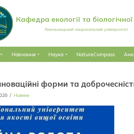
Кафедра екології та біологічної
Хмельницький національний університет
Навчання
Наука
NatureCompass
Анк
інноваційні форми та доброчесніст
2020
Новини