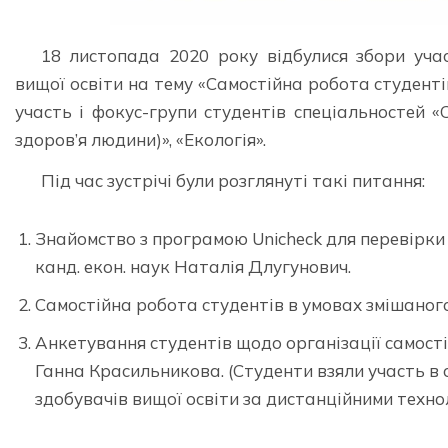
18 листопада 2020 року відбулися збори учас
вищої освіти на тему «Самостійна робота студенті
участь і фокус-групи студентів спеціальностей «С
здоров’я людини)», «Екологія».
Під час зустрічі були розглянуті такі питання:
Знайомство з програмою Unicheck для перевірки 
канд. екон. наук Наталія Длугунович.
Самостійна робота студентів в умовах змішаного 
Анкетування студентів щодо організації самостій
Ганна Красильникова. (Студенти взяли участь в 
здобувачів вищої освіти за дистанційними технол