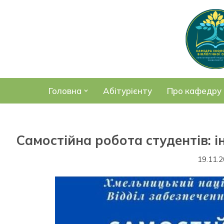
Перейти
до
вмісту
Головна
Абітурієнту
Про кафедру
Самостійна робота студентів: 
19.11.