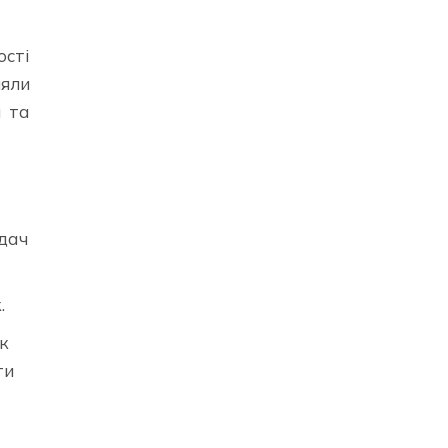
ості
няли
я та
ідач
.
ук
ти