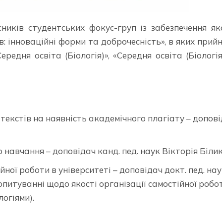
ників студентських фокус-груп із забезпечення як
в: інноваційні форми та доброчесність», в яких прий
ередня освіта (Біологія)», «Середня освіта (Біологі
текстів на наявність академічного плагіату – допов
навчання – доповідач канд. пед. наук Вікторія Білик
ної роботи в університеті – доповідач докт. пед. на
опитуванні щодо якості організації самостійної робо
огіями).