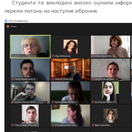
Студенти та викладачі високо оцінили інформ
перелік питань на наступне зібрання.