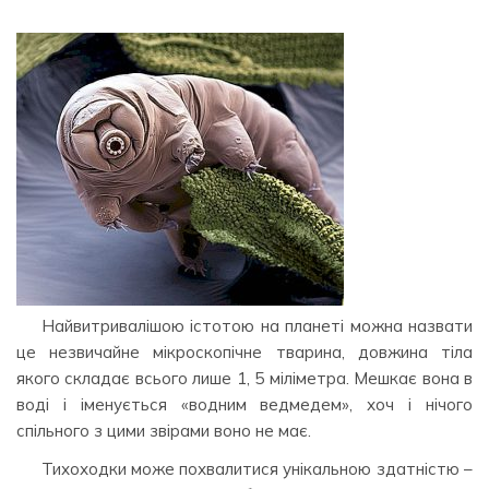
Найвитривалішою істотою на планеті можна назвати
це незвичайне мікроскопічне тварина, довжина тіла
якого складає всього лише 1, 5 міліметра. Мешкає вона в
воді і іменується «водним ведмедем», хоч і нічого
спільного з цими звірами воно не має.
Тихоходки може похвалитися унікальною здатністю –