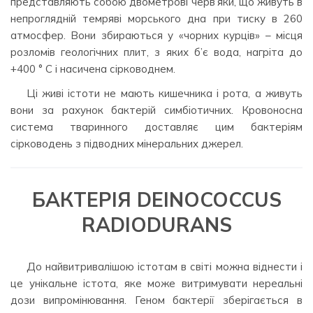
представляють собою двометрові черв’яки, що живуть в
непроглядній темряві морського дна при тиску в 260
атмосфер. Вони збираються у «чорних курців» – місця
розломів геологічних плит, з яких б’є вода, нагріта до
+400 ° С і насичена сірководнем.
Ці живі істоти не мають кишечника і рота, а живуть
вони за рахунок бактерій симбіотичних. Кровоносна
система тваринного доставляє цим бактеріям
сірководень з підводних мінеральних джерел.
БАКТЕРІЯ DEINOCOCCUS
RADIODURANS
До найвитривалішою істотам в світі можна віднести і
це унікальне істота, яке може витримувати нереальні
дози випромінювання. Геном бактерії зберігається в