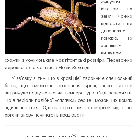
живучим
істотам на
землі можна
віднести і це
дивовижне
комаха, за
зовнішнім
виглядом
схожий з коником, але має гігантські розміри. Переважно
деревна вета мешкає в Новій Зеландії.
У зв’язку з тим, що в крові цієї тварини є спеціальний
білок, що виключає згортання крові, воно здатне
витримувати дуже низькі температури. Слід зазначити,
що в періоди подібної «сплячки» серце і мозок цих комах
відключаються. Однак варто їм «розморозити», і всі
органи знову починають працювати.