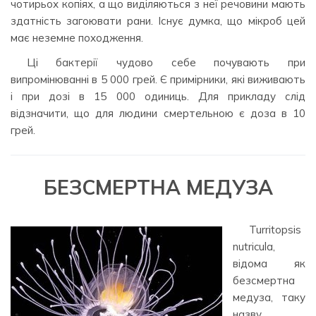
чотирьох копіях, а що виділяються з неї речовини мають
здатність загоювати рани. Існує думка, що мікроб цей
має неземне походження.
Ці бактерії чудово себе почувають при
випромінюванні в 5 000 грей. Є примірники, які виживають
і при дозі в 15 000 одиниць. Для прикладу слід
відзначити, що для людини смертельною є доза в 10
грей.
БЕЗСМЕРТНА МЕДУЗА
Turritopsis
nutricula,
відома як
безсмертна
медуза, таку
назву