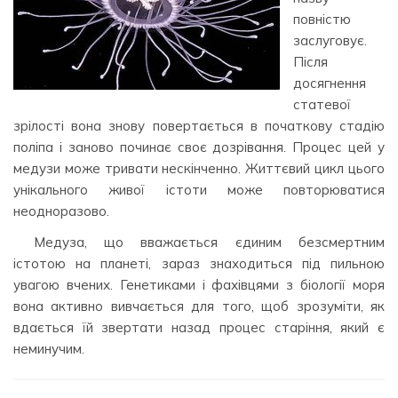
повністю
заслуговує.
Після
досягнення
статевої
зрілості вона знову повертається в початкову стадію
поліпа і заново починає своє дозрівання. Процес цей у
медузи може тривати нескінченно. Життєвий цикл цього
унікального живої істоти може повторюватися
неодноразово.
Медуза, що вважається єдиним безсмертним
істотою на планеті, зараз знаходиться під пильною
увагою вчених. Генетиками і фахівцями з біології моря
вона активно вивчається для того, щоб зрозуміти, як
вдається їй звертати назад процес старіння, який є
неминучим.