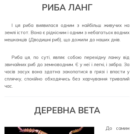
РИБА ЛАНГ
І ця риба виявилася одним з найбільш живучих на
землі істот. Вона є рідкісним і одним з небагатьох водних
мешканців (Дводишні риб), що дожили до наших днів.
⠀⠀
⠀
Риба ця, по суті, являє собою перехідну ланку від
звичайних риб до земноводним. Є у неї і легкі, і зябра. За
часів засух вона здатна закопатися в грязі і впасти у
сплячку, спокійно обходячись без харчування тривалий
час.
ДЕРЕВНА ВЕТА
До самим