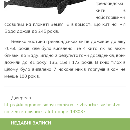
гренландські
кити є
найстарішими
ссавцями на планеті Земля. Є відомості, що кит на ім’я
Бада дожив до 245 років.
Велика частина гренландських китів доживає до віку
20-60 років, але було виявлено ще 4 кита, які за віком
близькі до Баду. Згідно з результатами дослідників, вони
дожили до 91 року, 135, 159 і 172 років. В їхніх тілах в
цілому було виявлено 7 наконечників гарпунів віком не
менше 100 років.
Джерело:
https://ukr.agromassidayu.com/samie-zhivuchie-sushestva-
na-zemle-opisanie-s-foto-page-143087
НЕДАВНІ ЗАПИСИ