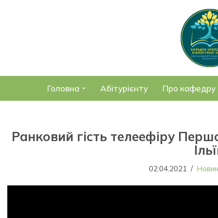
Перейти
до
вмісту
Головна
Абітурієнту
Про кафедру
Ранковий гість телеефіру Першо
Іль
02.04.2021
Нови