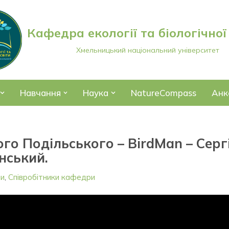
Кафедра екології та біологічної
Хмельницький національний університет
Навчання
Наука
NatureCompass
Анк
го Подільського – BirdMan – Серг
їнський.
ни
,
Співробітники кафедри