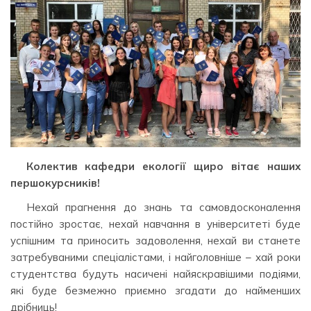
Колектив кафедри екології щиро вітає наших
першокурсників!
Нехай прагнення до знань та самовдосконалення
постійно зростає, нехай навчання в університеті буде
успішним та приносить задоволення, нехай ви станете
затребуваними спеціалістами, і найголовніше – хай роки
студентства будуть насичені найяскравішими подіями,
які буде безмежно приємно згадати до найменших
дрібниць!