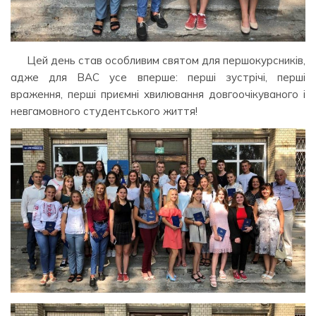
Цей день став особливим святом для першокурсників,
адже для ВАС усе вперше: перші зустрічі, перші
враження, перші приємні хвилювання довгоочікуваного і
невгамовного студентського життя!