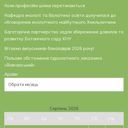
Коли професійні шляхи перетинаються
Кафедра екології та біологічної освіти долучилася до
обговорення екологічного майбутнього Хмельниччини
Багаторічне партнерство задля збереження довкілля та
розвитку Ботанічного саду ХНУ
Вітаємо випускників-бакалаврів 2026 року!
Польове обстеження гідрологічного заказника
«Вовчанський»
Архіви
Серпень 2026
Пн
Вт
Ср
Чт
Пт
Сб
Нд