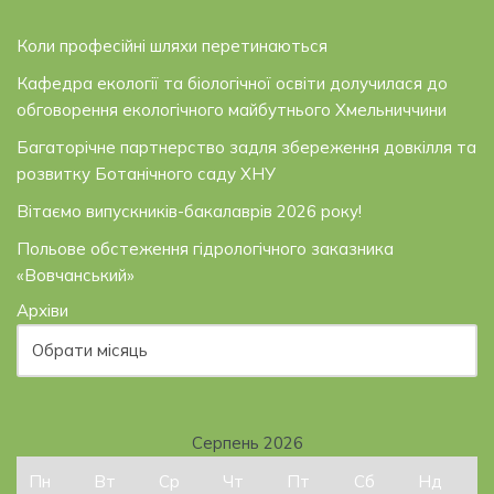
Коли професійні шляхи перетинаються
Кафедра екології та біологічної освіти долучилася до
обговорення екологічного майбутнього Хмельниччини
Багаторічне партнерство задля збереження довкілля та
розвитку Ботанічного саду ХНУ
Вітаємо випускників-бакалаврів 2026 року!
Польове обстеження гідрологічного заказника
«Вовчанський»
Архіви
Серпень 2026
Пн
Вт
Ср
Чт
Пт
Сб
Нд