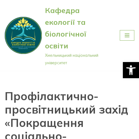
Кафедра
Перейти
екології та
до
вмісту
біологічної
освіти
Хмельницький національний
Відкри
університет
Профілактично-
просвітницький захід
«Покращення
соціально-