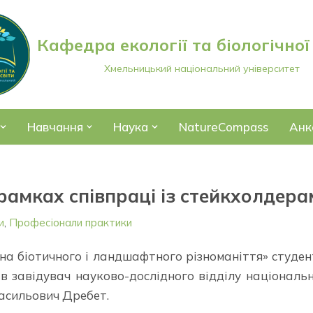
Кафедра екології та біологічної
Хмельницький національний університет
Навчання
Наука
NatureCompass
Анк
рамках співпраці із стейкхолдера
и
,
Професіонали практики
она біотичного і ландшафтного різноманіття» студе
ав завідувач науково-дослідного відділу національ
асильович Дребет.