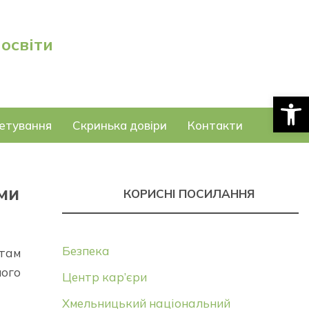
 освіти
Відкри
етування
Скринька довіри
Контакти
ми
КОРИСНІ ПОСИЛАННЯ
Безпека
нтам
ного
Центр кар’єри
Хмельницький національний