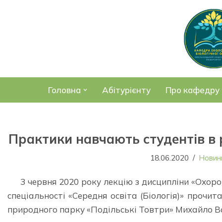
Перейти
до
вмісту
Головна
Абітурієнту
Про кафедру
Практики навчають студентів в 
18.06.2020
Новин
3 червня 2020 року лекцію з дисципліни «Охор
спеціальності «Середня освіта (Біологія)» прочит
природного парку «Подільські Товтри» Михайло В