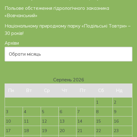
Польове обстеження гідрологічного заказника
«Вовчанський»
Національному природному парку «Подільські Товтри» –
30 років!
Архіви
Серпень 2026
Пн
Вт
Ср
Чт
Пт
Сб
Нд
1
2
3
4
5
6
7
8
9
10
11
12
13
14
15
16
17
18
19
20
21
22
23