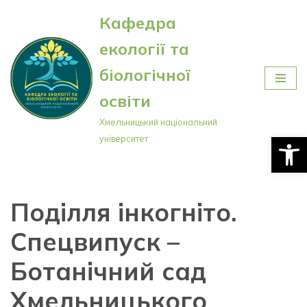
Кафедра
Перейти
екології та
до
вмісту
біологічної
освіти
Хмельницький національний
Відкри
університет
Поділля інкогніто.
Спецвипуск –
Ботанічний сад
Хмельницького