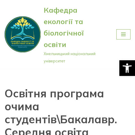
Кафедра
Перейти
екології та
до
вмісту
біологічної
освіти
Хмельницький національний
Відкри
університет
Освітня програма
очима
студентів\Бакалавр.
Середня освіта