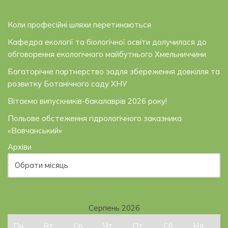
Коли професійні шляхи перетинаються
Кафедра екології та біологічної освіти долучилася до
обговорення екологічного майбутнього Хмельниччини
Багаторічне партнерство задля збереження довкілля та
розвитку Ботанічного саду ХНУ
Вітаємо випускників-бакалаврів 2026 року!
Польове обстеження гідрологічного заказника
«Вовчанський»
Архіви
Серпень 2026
Пн
Вт
Ср
Чт
Пт
Сб
Нд