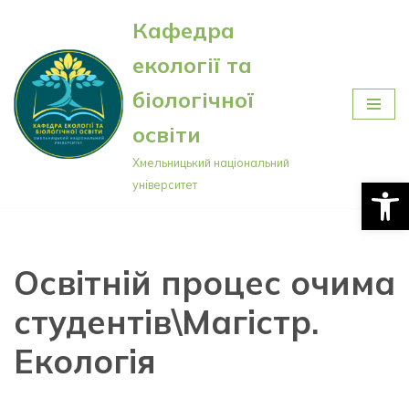
Кафедра
Перейти
екології та
до
вмісту
біологічної
освіти
Хмельницький національний
Відкри
університет
Освітній процес очима
студентів\Магістр.
Екологія