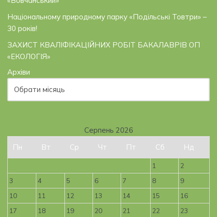
«Вовчанський»
Національному природному парку «Подільські Товтри» –
30 років!
ЗАХИСТ КВАЛІФІКАЦІЙНИХ РОБІТ БАКАЛАВРІВ ОП
«ЕКОЛОГІЯ»
Архіви
Серпень 2026
Пн
Вт
Ср
Чт
Пт
Сб
Нд
1
2
3
4
5
6
7
8
9
10
11
12
13
14
15
16
17
18
19
20
21
22
23