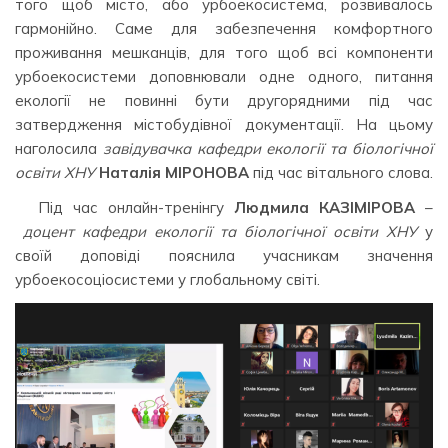
того щоб місто, або урбоекосистема, розвивалось
гармонійно. Саме для забезпечення комфортного
проживання мешканців, для того щоб всі компоненти
урбоекосистеми доповнювали одне одного, питання
екології не повинні бути другорядними під час
затвердження містобудівної документації. На цьому
наголосила
завідувачка кафедри екології та біологічної
освіти ХНУ
Наталія МІРОНОВА
під час вітального слова.
Під час онлайн-тренінгу
Людмила КАЗІМІРОВА
–
доцент кафедри екології та біологічної освіти ХНУ
у
своїй доповіді пояснила учасникам значення
урбоекосоціосистеми у глобальному світі.