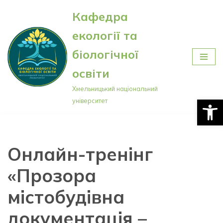
Кафедра
Перейти
екології та
до
вмісту
біологічної
освіти
Хмельницький національний
Відкри
університет
Онлайн-тренінг
«Прозора
містобудівна
документація –