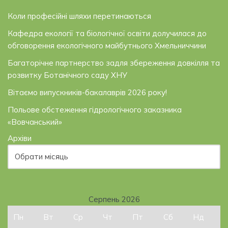
Коли професійні шляхи перетинаються
Кафедра екології та біологічної освіти долучилася до
обговорення екологічного майбутнього Хмельниччини
Багаторічне партнерство задля збереження довкілля та
розвитку Ботанічного саду ХНУ
Вітаємо випускників-бакалаврів 2026 року!
Польове обстеження гідрологічного заказника
«Вовчанський»
Архіви
Серпень 2026
Пн
Вт
Ср
Чт
Пт
Сб
Нд