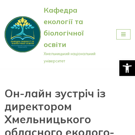
Кафедра
Перейти
екології та
до
вмісту
біологічної
освіти
Хмельницький національний
Відкри
університет
Он-лайн зустріч із
директором
Хмельницького
обласного еколого-