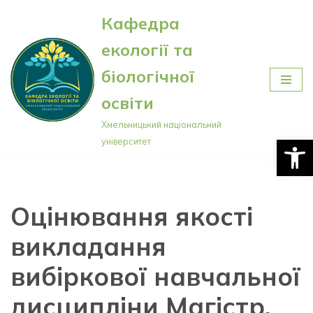
Кафедра
Перейти
екології та
до
вмісту
біологічної
освіти
Хмельницький національний
Відкри
університет
Оцінювання якості
викладання
вибіркової навчальної
дисципліни Магістр.