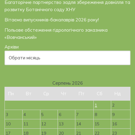
Багаторічне партнерство задля збереження довкілля та
розвитку Ботанічного саду ХНУ
Вітаємо випускників-бакалаврів 2026 року!
Польове обстеження гідрологічного заказника
«Вовчанський»
Архіви
Серпень 2026
Пн
Вт
Ср
Чт
Пт
Сб
Нд
1
2
3
4
5
6
7
8
9
10
11
12
13
14
15
16
17
18
19
20
21
22
23