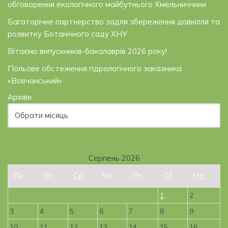
обговорення екологічного майбутнього Хмельниччини
Багаторічне партнерство задля збереження довкілля та
розвитку Ботанічного саду ХНУ
Вітаємо випускників-бакалаврів 2026 року!
Польове обстеження гідрологічного заказника
«Вовчанський»
Архіви
Серпень 2026
Пн
Вт
Ср
Чт
Пт
Сб
Нд
1
2
3
4
5
6
7
8
9
10
11
12
13
14
15
16