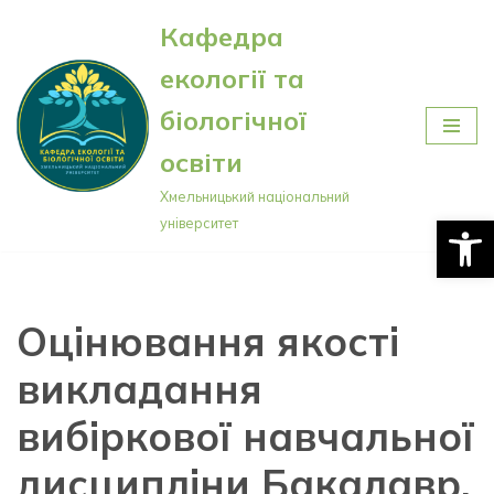
Кафедра
Перейти
екології та
до
вмісту
біологічної
освіти
Хмельницький національний
Відкри
університет
Оцінювання якості
викладання
вибіркової навчальної
дисципліни Бакалавр.