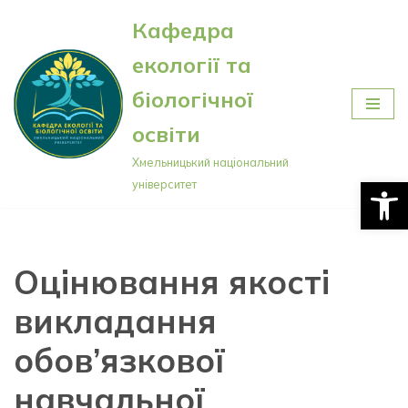
Кафедра
Перейти
екології та
до
вмісту
біологічної
освіти
Хмельницький національний
Відкри
університет
Оцінювання якості
викладання
обов’язкової
навчальної