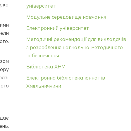
орка
університет
Модульне середовище навчання
ими
Електронний університет
вели
Методичні рекомендації для викладачів
ого.
з розроблення навчально-методичного
забезпечення
ізом
Бібліотека ХНУ
пору
азі
Електронна бібліотека юннатів
ого
Хмельниччини
дає
ень,