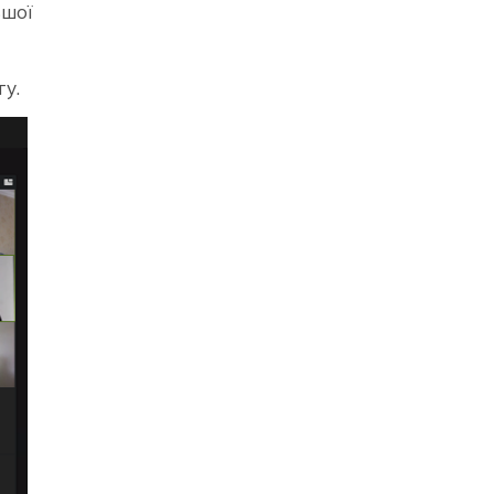
шої
у.