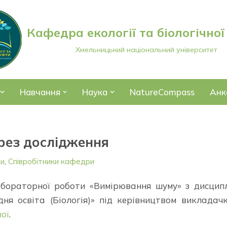
Кафедра екології та біологічної
Хмельницький національний університет
Навчання
Наука
NatureCompass
Анк
рез дослідження
ни
,
Співробітники кафедри
лабораторної роботи «Вимірювання шуму» з дисцип
дня освіта (Біологія)» під керівництвом викладач
вої
.