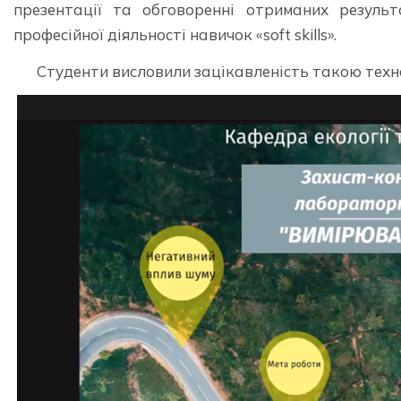
презентації та обговоренні отриманих резуль
професійної діяльності навичок «soft skills».
Студенти висловили зацікавленість такою техно