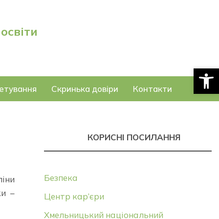
 освіти
Відкри
етування
Скринька довіри
Контакти
КОРИСНІ ПОСИЛАННЯ
Безпека
ліни
ки –
Центр кар’єри
Хмельницький національний