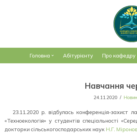
Перейти
до
вмісту
Головна
Абітурієнту
Про кафедру
Навчання че
24.11.2020
Нови
23.11.2020 р. відбулась конференція-захист 
«Техноекологія» у студентів спеціальності «Сере
докторки сільськогосподарських наук
Н.Г. Міроно