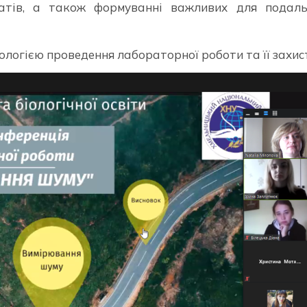
татів, а також формуванні важливих для подаль
логією проведення лабораторної роботи та її захист