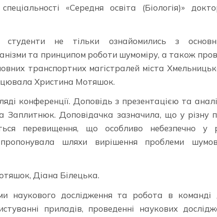
спеціальності «Середня освіта (Біологія)» докт
 студенти не тільки ознайомились з основн
анізми та принципом роботи шумоміру, а також про
новних транспортних магістралей міста Хмельницьк
працювала Христина Мотяшок.
яді конференції. Доповідь з презентацією та анал
а Заплитнюк. Доповідачка зазначила, що у різну 
ться перевищення, що особливо небезпечно у р
апропонувала шляхи вирішення проблеми шумов
отяшок, Діана Білецька.
ми наукового дослідження та робота в команді 
стуванні приладів, проведенні наукових дослідж