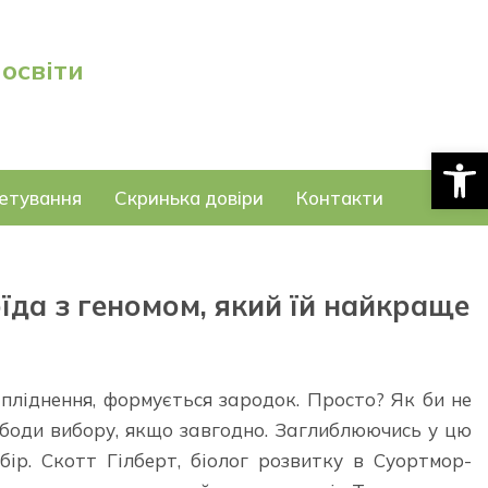
 освіти
Відкри
етування
Скринька довіри
Контакти
їда з геномом, який їй найкраще
апліднення, формується зародок. Просто? Як би не
ободи вибору, якщо завгодно. Заглиблюючись у цю
бір. Скотт Гілберт, біолог розвитку в Суортмор-