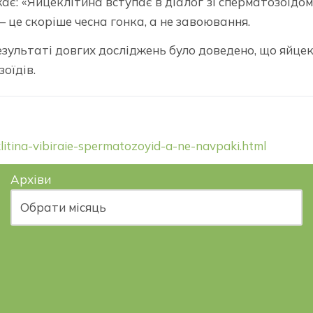
ає: «Яйцеклітина вступає в діалог зі сперматозоїдом,
 це скоріше чесна гонка, а не завоювання.
зультаті довгих досліджень було доведено, що яйце
оїдів.
litina-vibiraie-spermatozoyid-a-ne-navpaki.html
Архіви