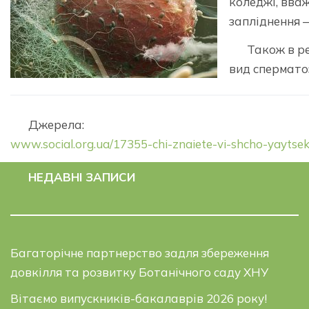
коледжі, вваж
запліднення —
Також в ре
вид сперматоз
Джерела:
www.social.org.ua/17355-chi-znaiete-vi-shcho-yaytsek
НЕДАВНІ ЗАПИСИ
Багаторічне партнерство задля збереження
довкілля та розвитку Ботанічного саду ХНУ
Вітаємо випускників-бакалаврів 2026 року!