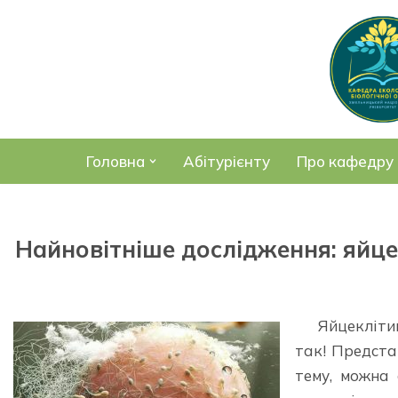
Перейти
до
вмісту
Головна
Абітурієнту
Про кафедру
Найновітніше дослідження: яйце
Яйцекліти
так! Предста
тему, можна 