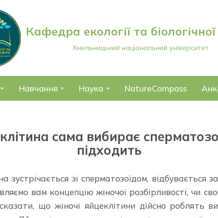
Кафедра екології та біологічної
Хмельницький національний університет
Навчання
Наука
NatureCompass
Анк
клітина сама вибирає сперматозо
підходить
на зустрічається зі сперматозоїдом, відбувається з
вляємо вам концепцію жіночої розбірливості, чи св
сказати, що жіночі яйцеклітини дійсно роблять ви