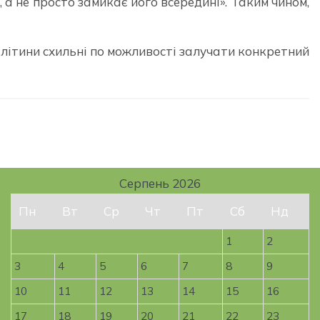
 а не просто замикає його всередині». Таким чином,
клітини схильні по можливості залучати конкретний
Серпень 2026
Пн
Вт
Ср
Чт
Пт
Сб
Нд
1
2
3
4
5
6
7
8
9
10
11
12
13
14
15
16
17
18
19
20
21
22
23