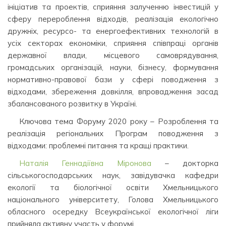
ініціатив та проектів, сприяння залученню інвестицій у
сферу перероблення відходів, реалізація екологічно
дружніх, ресурсо- та енергоефективних технологій в
усіх секторах економіки, сприяння співпраці органів
державної влади, місцевого самоврядування,
громадських організацій, науки, бізнесу, формування
нормативно-правової бази у сфері поводження з
відходами, збереження довкілля, впровадження засад
збалансованого розвитку в Україні.
Ключова тема Форуму 2020 року – Розроблення та
реалізація регіональних Програм поводження з
відходами: проблемні питання та кращі практики.
Наталія Геннадіївна Міронова
– докторка
сільськогосподарських наук, завідувачка кафедри
екології та біологічної освіти Хмельницького
національного університету, Голова Хмельницького
обласного осередку Всеукраїнської екологічної ліги
прийняла активну участь у форумі.