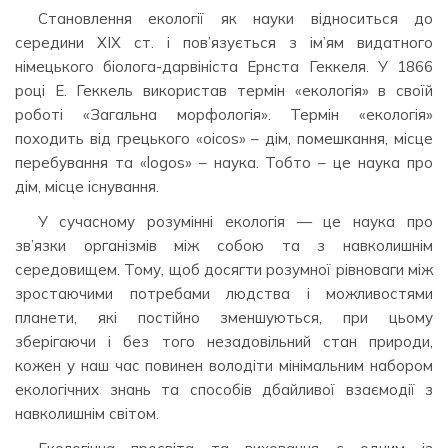
Становлення екології як науки відноситься до
середини ХІХ ст. і пов’язується з ім’ям видатного
німецького біолога-дарвініста Ернста Геккеля. У 1866
році Е. Геккель використав термін «екологія» в своїй
роботі «Загальна морфологія». Термін «екологія»
походить від грецького «oicos» – дім, помешкання, місце
перебування та «logos» – наука. Тобто – це наука про
дім, місце існування.
У сучасному розумінні екологія — це наука про
зв’язки організмів між собою та з навколишнім
середовищем. Тому, щоб досягти розумної рівноваги між
зростаючими потребами людства і можливостями
планети, які постійно зменшуються, при цьому
зберігаючи і без того незадовільний стан природи,
кожен у наш час повинен володіти мінімальним набором
екологічних знань та способів дбайливої взаємодії з
навколишнім світом.