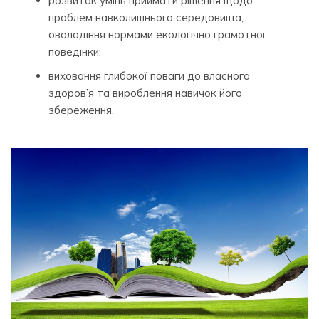
розвиток умінь приймати рішення щодо
проблем навколишнього середовища,
оволодіння нормами екологічно грамотної
поведінки;
виховання глибокої поваги до власного
здоров’я та вироблення навичок його
збереження.