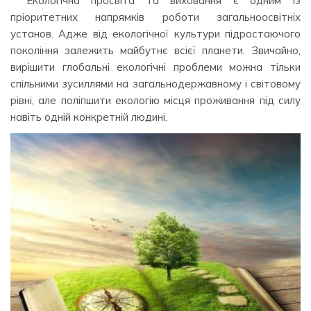
Екологічна просвіта та виховання є одним із
пріоритетних напрямків роботи загальноосвітніх
установ. Адже від екологічної культури підростаючого
покоління залежить майбутнє всієї планети. Звичайно,
вирішити глобальні екологічні проблеми можна тільки
спільними зусиллями на загальнодержавному і світовому
рівні, але поліпшити екологію місця проживання під силу
навіть одній конкретній людині.