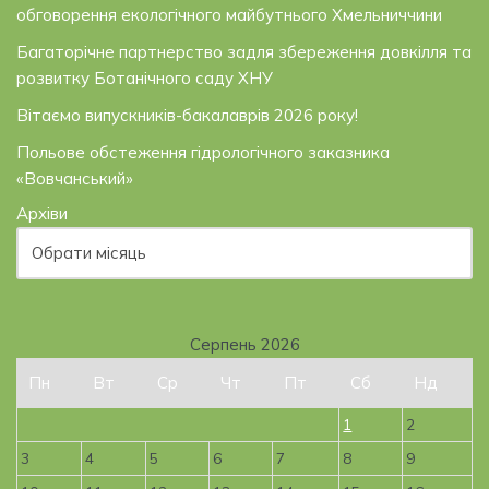
обговорення екологічного майбутнього Хмельниччини
Багаторічне партнерство задля збереження довкілля та
розвитку Ботанічного саду ХНУ
Вітаємо випускників-бакалаврів 2026 року!
Польове обстеження гідрологічного заказника
«Вовчанський»
Архіви
Серпень 2026
Пн
Вт
Ср
Чт
Пт
Сб
Нд
1
2
3
4
5
6
7
8
9