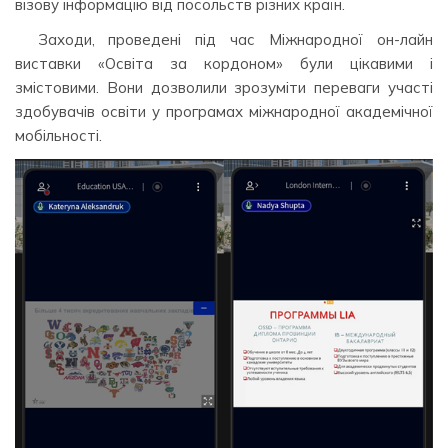
візову інформацію від посольств різних країн.
Заходи, проведені під час Міжнародної он-лайн
виставки «Освіта за кордоном» були цікавими і
змістовими. Вони дозволили зрозуміти переваги участі
здобувачів освіти у програмах міжнародної академічної
мобільності.