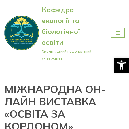
Кафедра
Перейти
екології та
до
вмісту
біологічної
освіти
Хмельницький національний
Відкри
університет
МІЖНАРОДНА ОН-
ЛАЙН ВИСТАВКА
«ОСВІТА ЗА
КОРДОНОМ»