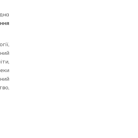
дна
ння
гії,
ьний
іти,
еки
дний
тво,