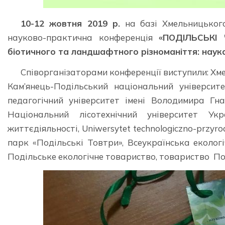
10-12 жовтня 2019 р.
на базі Хмельницьког
науково-практична конференція
«ПОДІЛЬСЬКІ 
біотичного та ландшафтного різноманіття: наука
Співорганізаторами конференції виступили: Хме
Кам’янець-Подільський національний університе
педагогічний університет імені Володимира Гн
Національний лісотехнічний університет Ук
життєдіяльності, Uniwersytet technologiczno-przy
парк «Подільські Товтри», Всеукраїнська екологі
Подільське екологічне товариство, товариство П