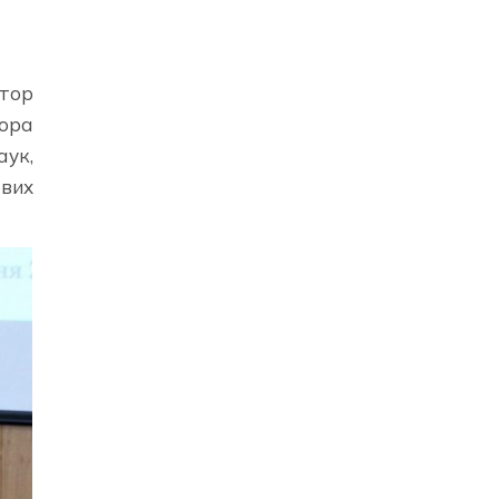
тор
тора
аук,
ових