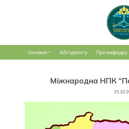
Перейти
до
вмісту
Головна
Абітурієнту
Про кафедру
Міжнародна НПК “По
15.10.