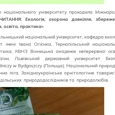
о національного університету проходила Міжнаро
ЧИТАННЯ: Екологія, охорона довкілля, збереже
, освіта, практика»
.
льницький національний університет, кафедра еколо
т імені Івана Огієнка, Тернопільський націонал
атюка, КВНЗ Вінницька академія неперервної осв
раїни, Львівський державний університет безп
rodniczy w Bydgoszczy (Польща), Національний приро
чна ліга, Західноукраїнське орнітологічне товарис
одільських природодослідників та природолюбів.