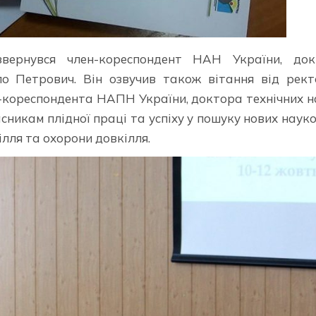
звернувся член-кореспондент НАН України, док
о Петрович. Він озвучив також вітання від рек
-кореспондента НАПН України, доктора технічних н
никам плідної праці та успіху у пошуку нових наук
лля та охорони довкілля.