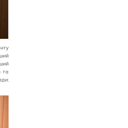
енту
рший
рший
о та
ади;