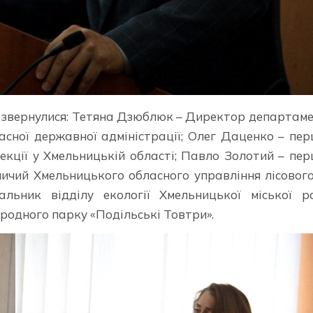
ї звернулися: Тетяна Дзюблюк – Директор департам
асної державної адміністрації; Олег Даценко – пе
екції у Хмельницькій області; Павло Золотий – пе
ничий Хмельницького обласного управління лісовог
льник відділу екології Хмельницької міської р
одного парку «Подільські Товтри».