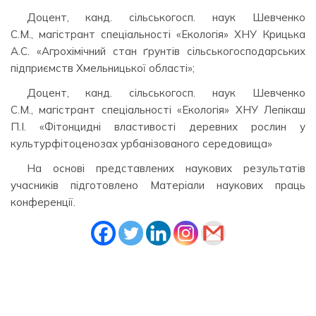
Доцент, канд. сільськогосп. наук Шевченко
С.М., магістрант спеціальності «Екологія» ХНУ Крицька
А.С. «Агрохімічний стан ґрунтів сільськогосподарських
підприємств Хмельницької області»;
Доцент, канд. сільськогосп. наук Шевченко
С.М., магістрант спеціальності «Екологія» ХНУ Лепікаш
П.І. «Фітонцидні властивості деревних рослин у
культурфітоценозах урбанізованого середовища»
На основі представлених наукових результатів
учасників підготовлено Матеріали наукових праць
конференції.