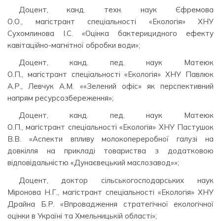
Доцент, канд. техн. наук Єфремова
О.О., магістрант спеціальності «Екологія» ХНУ
Сухомлинова І.С. «Оцінка бактерицидного ефекту
кавітаційно-магнітної обробки води»;
Доцент, канд. пед. наук Матеюк
О.П., магістрант спеціальності «Екологія» ХНУ Павлюк
А.Р., Левчук А.М. ««Зелений офіс» як перспективний
напрям ресурсозбереження»;
Доцент, канд. пед. наук Матеюк
О.П., магістрант спеціальності «Екологія» ХНУ Пастушок
В.В. «Аспекти впливу молокопереробної галузі на
довкілля на прикладі товариства з додатковою
відповідальністю «Дунаєвецький маслозавод»»;
Доцент, доктор сільськогосподарських наук
Міронова Н.Г., магістрант спеціальності «Екологія» ХНУ
Драйна Б.Р. «Впровадження стратегічної екологічної
оцінки в Україні та Хмельницькій області»;