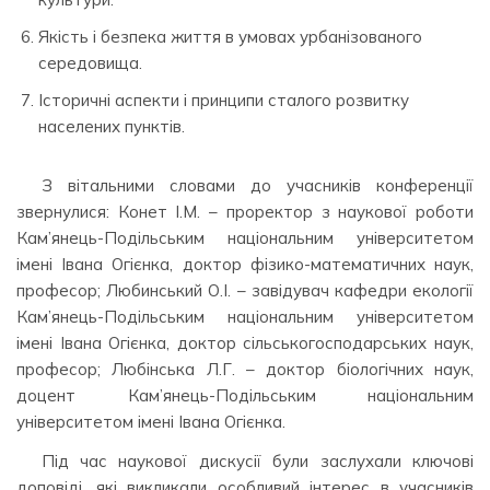
Якість і безпека життя в умовах урбанізованого
середовища.
Історичні аспекти і принципи сталого розвитку
населених пунктів.
З вітальними словами до учасників конференції
звернулися: Конет І.М. – проректор з наукової роботи
Кам’янець-Подільським національним університетом
імені Івана Огієнка, доктор фізико-математичних наук,
професор; Любинський О.І. – завідувач кафедри екології
Кам’янець-Подільським національним університетом
імені Івана Огієнка, доктор сільськогосподарських наук,
професор; Любінська Л.Г. – доктор біологічних наук,
доцент Кам’янець-Подільським національним
університетом імені Івана Огієнка.
Під час наукової дискусії були заслухали ключові
доповіді, які викликали особливий інтерес в учасників