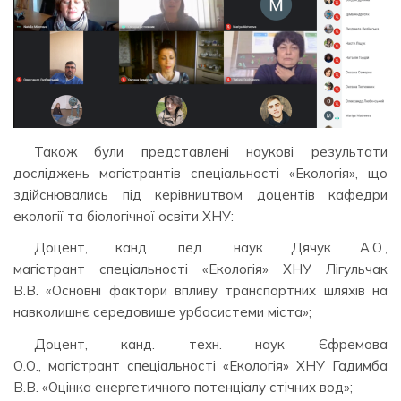
Також були представлені наукові результати
досліджень магістрантів спеціальності «Екологія», що
здійснювались під керівництвом доцентів кафедри
екології та біологічної освіти ХНУ:
Доцент, канд. пед. наук Дячук А.О.,
магістрант спеціальності «Екологія» ХНУ Лігульчак
В.В. «Основні фактори впливу транспортних шляхів на
навколишнє середовище урбосистеми міста»;
Доцент, канд. техн. наук Єфремова
О.О., магістрант спеціальності «Екологія» ХНУ Гадимба
В.В. «Оцінка енергетичного потенціалу стічних вод»;