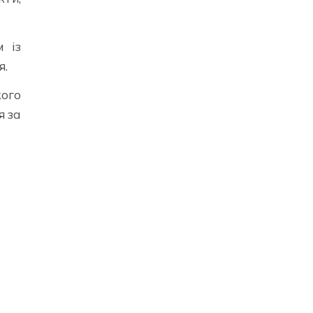
 із
я.
ого
я за