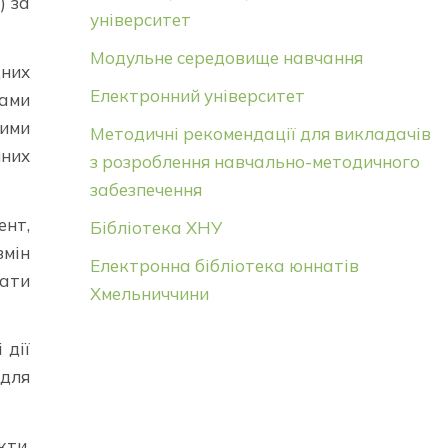
) за
університет
Модульне середовище навчання
дних
Електронний університет
рами
вими
Методичні рекомендації для викладачів
чних
з розроблення навчально-методичного
забезпечення
ент,
Бібліотека ХНУ
змін
Електронна бібліотека юннатів
ати
Хмельниччини
 дії
 для
кти,