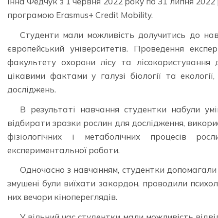
Інна Федчук з 1 червня 2022 року по 31 липня 2022
програмою Erasmus+ Credit Mobility.
Студенти мали можливість долучитись до нав
європейський університетів. Проведення експе
факультету охорони лісу та лісокористування 
цікавими фактами у галузі біології та екології,
досліджень.
В результаті навчання студентки набули умі
відбирати зразки рослин для дослідження, викор
фізіологічних і метаболічних процесів рос
експериментальної роботи.
Одночасно з навчанням, студентки допомагали у
змушені були виїхати закордон, проводили психоло
них вечори кінопереглядів.
У вільний час студентки мали можливість відвід