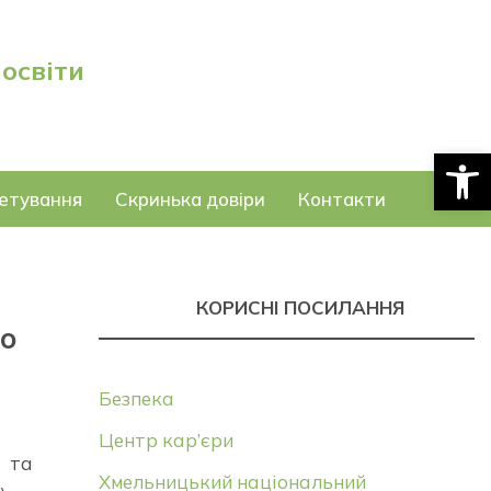
 освіти
Відкри
етування
Скринька довіри
Контакти
КОРИСНІ ПОСИЛАННЯ
но
Безпека
Центр кар’єри
а та
Хмельницький національний