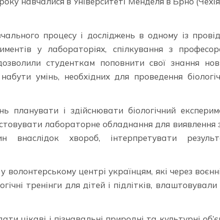
 року навчалися в Університеті Менделя в Брно (Чехія
чального процесу і досліджень в одному із прові
риментів у лабораторіях, спілкування з професо
дозволили студенткам поповнити свої знання но
 набути умінь, необхідних для проведення біологі
нь планувати і здійснювати біологічний експерим
истовувати лабораторне обладнання для виявлення 
лин внаслідок хвороб, інтерпретувати результ
 волонтерському центрі українцям, які через воєнні
гічні тренінги для дітей і підлітків, влаштовували
ати цікаві і пізнавальні природні та культурні об’є