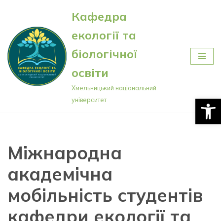
Кафедра
Перейти
екології та
до
вмісту
біологічної
освіти
Хмельницький національний
Відкри
університет
Міжнародна
академічна
мобільність студентів
кафедри екології та