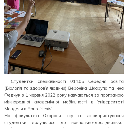
Студентки спеціальності 014.05 Середня освіта
(Біологія та здоров’я людини) Вероніка Шкарупа та Інна
Федчук з 1 червня 2022 року навчаються за програмою
міжнародної академічної мобільності в Університеті
Менделя в Брно (Чехія).
На факультеті Охорони лісу та лісокористування
студентки долучилися до навчально-дослідницької