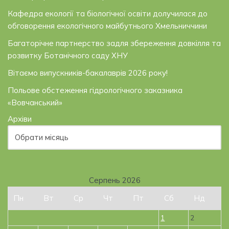
Кафедра екології та біологічної освіти долучилася до
обговорення екологічного майбутнього Хмельниччини
Багаторічне партнерство задля збереження довкілля та
розвитку Ботанічного саду ХНУ
Вітаємо випускників-бакалаврів 2026 року!
Польове обстеження гідрологічного заказника
«Вовчанський»
Архіви
Серпень 2026
Пн
Вт
Ср
Чт
Пт
Сб
Нд
1
2