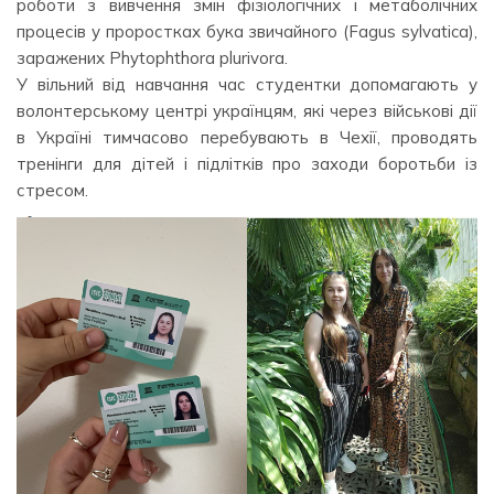
роботи з вивчення змін фізіологічних і метаболічних
процесів у проростках бука звичайного (Fagus sylvatica),
заражених Phytophthora plurivora.
У вільний від навчання час студентки допомагають у
волонтерському центрі українцям, які через військові дії
в Україні тимчасово перебувають в Чехії, проводять
тренінги для дітей і підлітків про заходи боротьби із
стресом.