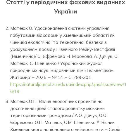
Статті у періодичних фахових виданнях
України
Матеюк О. Удосконалення системи управління
побутовими відходами у Хмельницькій області як
чинника екологічної та техногенної безпеки з
урахуванням досвіду Північного Рейну-Вестфалії
(Німеччина)/ О. Єфремова Н. Міронова, А. Дячук, О.
Матеюк, С. Шевченко / Український журнал
природничих наук. Видавничий дім «Гельветика».
Житомир: – 2025. – № 14. – С. 289-301.
https://naturaljournal.zu.edu.ua/index.php/ujns/issue/view/1
6/19
Матеюк О.П. Вплив екологічних проектів на
досягнення цілей сталого розвитку міськими
територіальними громадами / А.О. Дячук, О.О.
Єфремова, О.П. Матеюк, С.М. Шевченко // Вісник
Хмельницького національного університету. − Серія