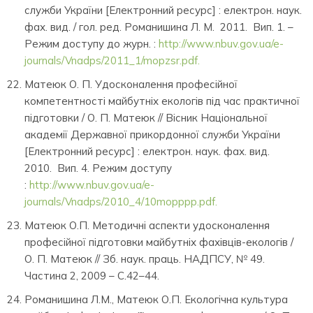
служби України [Електронний ресурс] : електрон. наук.
фах. вид. / гол. ред. Романишина Л. М. 2011. Вип. 1. –
Режим доступу до журн. :
http://www.nbuv.gov.ua/e-
journals/Vnadps/2011_1/mopzsr.pdf.
Матеюк О. П. Удосконалення професійної
компетентності майбутніх екологів під час практичної
підготовки / О. П. Матеюк // Вісник Національної
академії Державної прикордонної служби України
[Електронний ресурс] : електрон. наук. фах. вид.
2010. Вип. 4. Режим доступу
:
http://www.nbuv.gov.ua/e-
journals/Vnadps/2010_4/10mopppp.pdf.
Матеюк О.П. Методичні аспекти удосконалення
професійної підготовки майбутніх фахівців-екологів /
О. П. Матеюк // Зб. наук. праць. НАДПСУ, № 49.
Частина 2, 2009 – С.42–44.
Романишина Л.М., Матеюк О.П. Екологічна культура