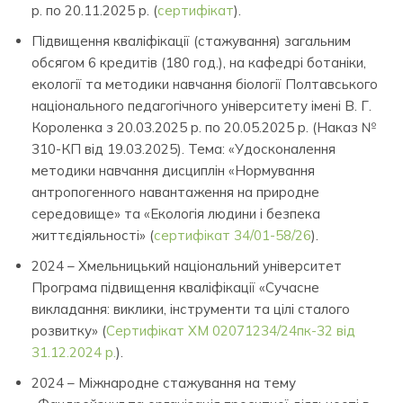
р. по 20.11.2025 р. (
сертифікат
).
Підвищення кваліфікації (стажування) загальним
обсягом 6 кредитів (180 год.), на кафедрі ботаніки,
екології та методики навчання біології Полтавського
національного педагогічного університету імені В. Г.
Короленка з 20.03.2025 р. по 20.05.2025 р. (Наказ №
310-КП від 19.03.2025). Тема: «Удосконалення
методики навчання дисциплін «Нормування
антропогенного навантаження на природне
середовище» та «Екологія людини і безпека
життєдіяльності» (
сертифікат 34/01-58/26
).
2024 – Хмельницький національний університет
Програма підвищення кваліфікації «Сучасне
викладання: виклики, інструменти та цілі сталого
розвитку» (
Сертифікат ХМ 02071234/24пк-32 від
31.12.2024 р.
).
2024 – Міжнародне стажування на тему