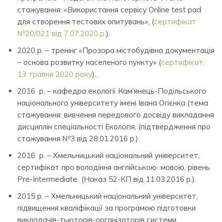
стажування: «Використання сервісу Online test pad
для створення тестових опитувань», (
сертифікат
№20/021 від 7.07.2020 р.
).
2020 р. – тренінг «Прозора містобудівна документація
– основа розвитку населеного пункту» (
сертифікат,
13 травня 2020 року
).
2016 р. – кафедра екології Кам’янець-Подільського
національного університету імені Івана Огієнка (тема
стажування: вивчення передового досвіду викладання
дисциплін спеціальності Екологія, (підтвердження про
стажування №3 від 28.01.2016 р.).
2016 р. – Хмельницький національний університет,
сертифікат про володіння англійською мовою, рівень
Pre-Intermediate (Наказ 52-КП від 11.03.2016 р.).
2015 р. – Хмельницький національний університет,
підвищення кваліфікації за програмою підготовки
викладачів-тьюторів-організаторів системи