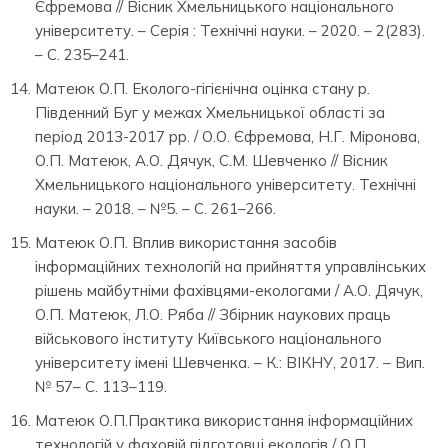
Єфремова // Вісник Хмельницького національного
університету. – Серія : Технічні науки. – 2020. – 2(283).
– С. 235–241.
Матеюк О.П. Еколого-гігієнічна оцінка стану р.
Південний Буг у межах Хмельницької області за
період 2013-2017 рр. / О.О. Єфремова, Н.Г. Міронова,
О.П. Матеюк, А.О. Дячук, С.М. Шевченко // Вісник
Хмельницького національного університету. Технічні
науки. – 2018. – №5. – С. 261–266.
Матеюк О.П. Вплив використання засобів
інформаційних технологій на прийняття управлінських
рішень майбутніми фахівцями-екологами / А.О. Дячук,
О.П. Матеюк, Л.О. Ряба // Збірник наукових праць
військового інституту Київського національного
університету імені Шевченка. – К.: ВІКНУ, 2017. – Вип.
№ 57– С. 113–119.
Матеюк О.П.Практика використання інформаційних
технологій у фаховій підготовці екологів / О.П.