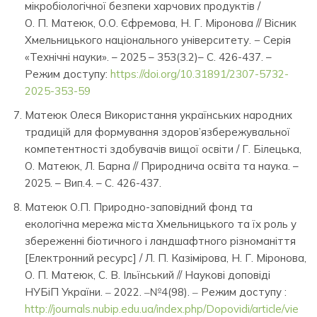
мікробіологічної безпеки харчових продуктів /
О. П. Матеюк, О.О. Єфремова, Н. Г. Міронова // Вісник
Хмельницького національного університету. − Серія
«Технічні науки». – 2025 – 353(3.2)– С. 426-437. –
Режим доступу:
https://doi.org/10.31891/2307-5732-
2025-353-59
Матеюк Олеся Використання українських народних
традицій для формування здоров’язбережувальної
компетентності здобувачів вищої освіти / Г. Білецька,
О. Матеюк, Л. Барна // Природнича освіта та наука. –
2025. – Вип.4. – С. 426-437.
Матеюк О.П. Природно-заповідний фонд та
екологічна мережа міста Хмельницького та їх роль у
збереженні біотичного і ландшафтного різноманіття
[Електронний ресурс] / Л. П. Казімірова, Н. Г. Міронова,
О. П. Матеюк, С. В. Ільїнський // Наукові доповіді
НУБіП України. ‒ 2022. ‒№4(98). ‒ Режим доступу :
http://journals.nubip.edu.ua/index.php/Dopovidi/article/vie