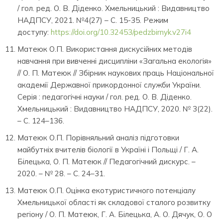
/ гол. ред. О. В. Діденко. Хмельницький : Видавництво
НАДПСУ, 2021. №4(27) – С. 15-35. Режим
доступу:
https://doi.org/10.32453/pedzbirnyk.v27i4
Матеюк О.П. Використання дискусійних методів
навчання при вивченні дисципліни «Загальна екологія»
// О. П. Матеюк // Збірник наукових праць Національної
академії Державної прикордонної служби України.
Серія : педагогічні науки / гол. ред. О. В. Діденко.
Хмельницький : Видавництво НАДПСУ, 2020. № 3(22).
– С. 124–136.
Матеюк О.П. Порівняльний аналіз підготовки
майбутніх вчителів біології в Україні і Польщі / Г. А.
Білецька, О. П. Матеюк // Педагогічний дискурс. –
2020. – № 28. – С. 24–31.
Матеюк О.П. Оцінка екотуристичного потенціалу
Хмельницької області як складової сталого розвитку
регіону / О. П. Матеюк, Г. А. Білецька, А. О. Дячук, О. О