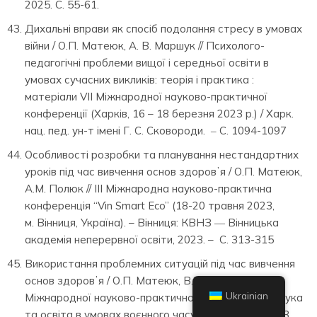
2025. С. 55-61.
Дихальні вправи як спосіб подолання стресу в умовах
війни / О.П. Матеюк, А. В. Маршук // Психолого-
педагогічні проблеми вищої і середньої освіти в
умовах сучасних викликів: теорія і практика :
матеріали VІІ Міжнародної науково-практичної
конференції (Харків, 16 – 18 березня 2023 р.) / Харк.
нац. пед. ун-т імені Г. С. Сковороди. ‒ С. 1094-1097
Особливості розробки та планування нестандартних
уроків під час вивчення основ здоровʼя / О.П. Матеюк,
А.М. Полюк // ІІІ Міжнародна науково-практична
конференція “Vin Smart Eco” (18-20 травня 2023,
м. Вінниця, Україна). – Вінниця: КВНЗ ― Вінницька
академія неперервної освіти, 2023. – С. 313-315
Використання проблемних ситуацій під час вивчення
основ здоровʼя / О.П. Матеюк, В.В. Тирчик //
Ukrainian
Міжнародної науково-практичної конференції «Наука
та освіта в умовах воєнного часу» (28 жовтня 2023