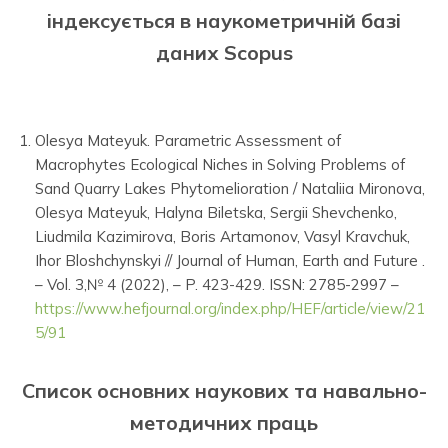
індексується в наукометричній базі
даних Scopus
Olesya Mateyuk. Parametric Assessment of
Macrophytes Ecological Niches in Solving Problems of
Sand Quarry Lakes Phytomelioration / Nataliia Mironova,
Olesya Mateyuk, Halyna Biletska, Sergii Shevchenko,
Liudmila Kazimirova, Boris Artamonov, Vasyl Kravchuk,
Ihor Bloshchynskyi // Journal of Human, Earth and Future .
– Vol. 3,№ 4 (2022), – P. 423-429. ISSN: 2785-2997 –
https://www.hefjournal.org/index.php/HEF/article/view/21
5/91
Список основних наукових та навально-
методичних праць