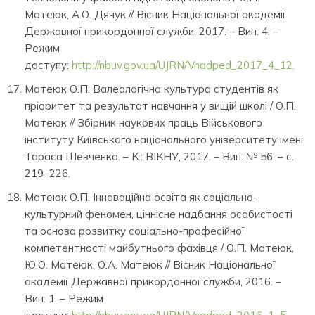
Матеюк, А.О. Дячук // Вісник Національної академії
Державної прикордонної служби, 2017. – Вип. 4. –
Режим
доступу:
http://nbuv.gov.ua/UJRN/Vnadped_2017_4_12.
Матеюк О.П. Валеологічна культура студентів як
пріоритет та результат навчання у вищій школі / О.П.
Матеюк // Збірник наукових праць Військового
інституту Київського національного університету імені
Тараса Шевченка. – К.: ВІКНУ, 2017. – Вип. № 56. – с.
219–226.
Матеюк О.П. Інноваційна освіта як соціально-
культурний феномен, ціннісне надбання особистості
та основа розвитку соціально-професійної
компетентності майбутнього фахівця / О.П. Матеюк,
Ю.О. Матеюк, О.А. Матеюк // Вісник Національної
академії Державної прикордонної служби, 2016. –
Вип. 1. – Режим