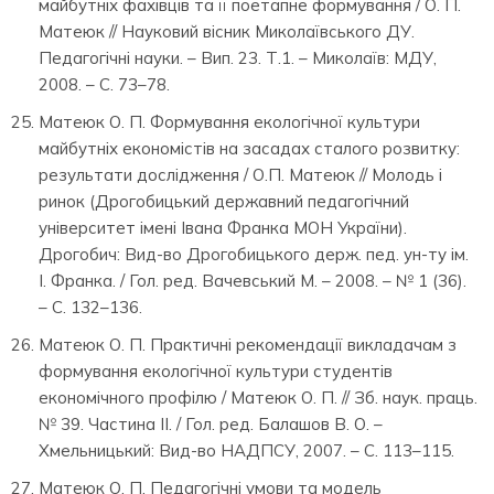
майбутніх фахівців та її поетапне формування / О. П.
Матеюк // Науковий вісник Миколаївського ДУ.
Педагогічні науки. – Вип. 23. Т.1. – Миколаїв: МДУ,
2008. – С. 73–78.
Матеюк О. П. Формування екологічної культури
майбутніх економістів на засадах сталого розвитку:
результати дослідження / О.П. Матеюк // Молодь і
ринок (Дрогобицький державний педагогічний
університет імені Івана Франка МОН України).
Дрогобич: Вид-во Дрогобицького держ. пед. ун-ту ім.
І. Франка. / Гол. ред. Вачевський М. – 2008. – № 1 (36).
– С. 132–136.
Матеюк О. П. Практичні рекомендації викладачам з
формування екологічної культури студентів
економічного профілю / Матеюк О. П. // Зб. наук. праць.
№ 39. Частина ІІ. / Гол. ред. Балашов В. О. –
Хмельницький: Вид-во НАДПСУ, 2007. – С. 113–115.
Матеюк О. П. Педагогічні умови та модель