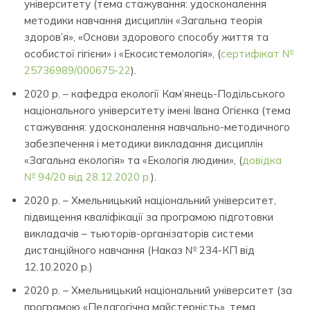
університету (тема стажування: удосконалення
методики навчання дисциплін «Загальна теорія
здоров’я», «Основи здорового способу життя та
особистої гігієни» і «Екосистемологія», (
сертифікат №
25736989/000675-22
).
2020 р. – кафедра екології Кам’янець-Подільського
національного університету імені Івана Огієнка (тема
стажування: удосконалення навчально-методичного
забезпечення і методики викладання дисциплін
«Загальна екологія» та «Екологія людини», (
довідка
№ 94/20 від 28.12.2020 р.
).
2020 р. – Хмельницький національний університет,
підвищення кваліфікації за програмою підготовки
викладачів – тьюторів-організаторів системи
дистанційного навчання (Наказ № 234-КП від
12.10.2020 р.)
2020 р. – Хмельницький національний університет (за
програмою «Педагогічна майстерність», тема