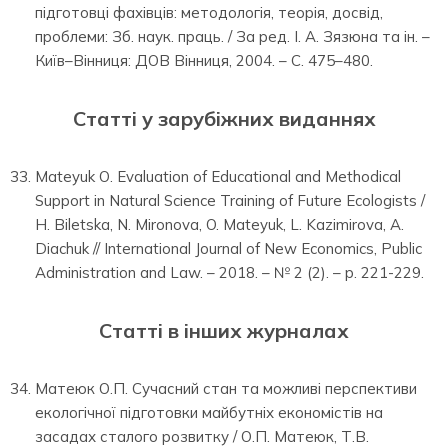
підготовці фахівців: методологія, теорія, досвід,
проблеми: Зб. наук. праць. / За ред. І. А. Зязюна та ін. –
Київ–Вінниця: ДОВ Вінниця, 2004. – С. 475–480.
Статті у зарубіжних виданнях
Mateyuk О. Evaluation of Educational and Methodical
Support in Natural Science Training of Future Ecologists /
H. Biletska, N. Mironova, O. Mateyuk, L. Kazimirova, A.
Diachuk // International Journal of New Economics, Public
Administration and Law. – 2018. – № 2 (2). – р. 221-229.
Статті в інших журналах
Матеюк О.П. Сучасний стан та можливі перспективи
екологічної підготовки майбутніх економістів на
засадах сталого розвитку / О.П. Матеюк, Т.В.