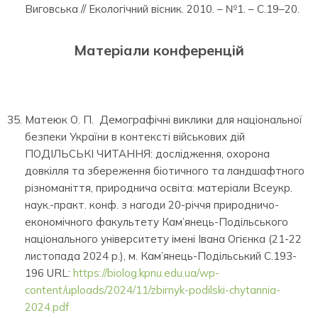
Виговська // Екологічний вісник. 2010. – №1. – С.19–20.
Матеріали конференцій
Матеюк О. П. Демографічні виклики для національної
безпеки України в контексті військових дій
ПОДІЛЬСЬКІ ЧИТАННЯ: дослідження, охорона
довкілля та збереження біотичного та ландшафтного
різноманіття, природнича освіта: матеріали Всеукр.
наук.-практ. конф. з нагоди 20-річчя природничо-
економічного факультету Кам’янець-Подільського
національного університету імені Івана Огієнка (21-22
листопада 2024 р.), м. Кам’янець-Подільський С.193-
196 URL:
https://biolog.kpnu.edu.ua/wp-
content/uploads/2024/11/zbirnyk-podilski-chytannia-
2024.pdf