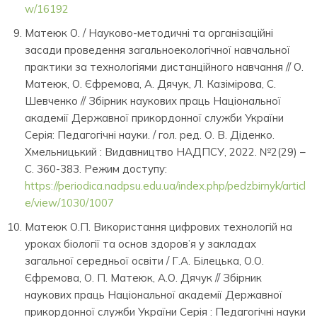
w/16192
Матеюк О. / Науково-методичні та організаційні
засади проведення загальноекологічної навчальної
практики за технологіями дистанційного навчання // О.
Матеюк, О. Єфремова, А. Дячук, Л. Казімірова, С.
Шевченко // Збірник наукових праць Національної
академії Державної прикордонної служби України
Серія: Педагогічні науки. / гол. ред. О. В. Діденко.
Хмельницький : Видавництво НАДПСУ, 2022. №2(29) –
С. 360-383. Режим доступу:
https://periodica.nadpsu.edu.ua/index.php/pedzbirnyk/articl
e/view/1030/1007
Матеюк О.П. Використання цифрових технологій на
уроках біології та основ здоров’я у закладах
загальної середньої освіти / Г.А. Білецька, О.О.
Єфремова, О. П. Матеюк, А.О. Дячук // Збірник
наукових праць Національної академії Державної
прикордонної служби України Серія : Педагогічні науки