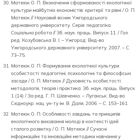
Матеюк О. П. Визначення сформованості екологічної
культури майбутніх економістів: критерії та рівні / О. П.
Матеюк // Науковий вісник Ужгородського
державного університету. Серія: педагогіка.
Соціальна робота // Зб. наук. праць. Випуск 11. / Гол.
ред. Козубовська В. І. – Ужгород: Вид-во
Ужгородського державного університету, 2007. – С.
73–75.
Матеюк О. П. Формування екологічної культури
особистості: педагогічні, психологічні та філософські
засади / О. П. Матеюк // Духовність особистості:
методологія, теорія і практика. Зб. наук. праць. Випуск
1 (14) / За ред. Г. П. Шевченко. – Луганськ: Вид-во
Східноукр. нац. ун-ту ім. В. Даля, 2006. – С. 153–161.
Матеюк О. П. Особливості завдань та принципів
екологічного виховання молоді в контексті ідей
сталого розвитку / О. П. Матеюк // Сучасні
інформаційні та інноваційні методики навчання у