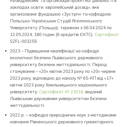
«Фандрейзинг та організація проєктної діяльності в
закладах освіти: європейський досвід», яке
організоване фундацією «Зустріч» та кафедрою
Польсько-Українських Студій Ягеллонського
Університету (Польща), терміном з 06.04.2024 по
12.05.2024, 180 годин (6 кредитів ЄКТС).
Сертифікат
SZFL-003255
2023 – Підвищення кваліфікації на кафедрі
екологічної безпеки Львівського державного
університету безпеки життєдіяльності. Період
стажування – «20» квітня 2023 року по «20» червня
2023 року, відповідно до наказу № 65-КП від «17»
квітня 2023 року Хмельницького національного
університету.
Сертифікат № 23016
, виданий
Львівським державним університетом безпеки
життєдіяльності.
2022 р. – кафедра природничих наук з методиками
навчання Рівненського державного гуманітарного