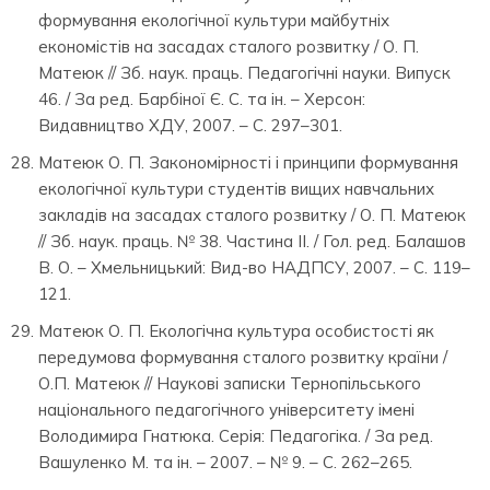
формування екологічної культури майбутніх
економістів на засадах сталого розвитку / О. П.
Матеюк // Зб. наук. праць. Педагогічні науки. Випуск
46. / За ред. Барбіної Є. С. та ін. – Херсон:
Видавництво ХДУ, 2007. – С. 297–301.
Матеюк О. П. Закономірності і принципи формування
екологічної культури студентів вищих навчальних
закладів на засадах сталого розвитку / О. П. Матеюк
// Зб. наук. праць. № 38. Частина ІІ. / Гол. ред. Балашов
В. О. – Хмельницький: Вид-во НАДПСУ, 2007. – С. 119–
121.
Матеюк О. П. Екологічна культура особистості як
передумова формування сталого розвитку країни /
О.П. Матеюк // Наукові записки Тернопільського
національного педагогічного університету імені
Володимира Гнатюка. Серія: Педагогіка. / За ред.
Вашуленко М. та ін. – 2007. – № 9. – С. 262–265.