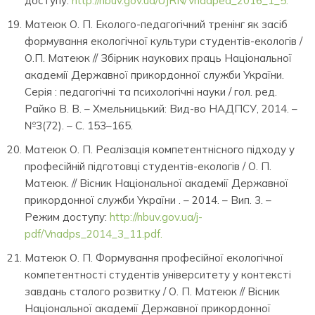
доступу:
http://nbuv.gov.ua/UJRN/Vnadped_2016_1_5.
Матеюк О. П. Еколого-педагогічний тренінг як засіб
формування екологічної культури студентів-екологів /
О.П. Матеюк // Збірник наукових праць Національної
академії Державної прикордонної служби України.
Серія : педагогічні та психологічні науки / гол. ред.
Райко В. В. – Хмельницький: Вид-во НАДПСУ, 2014. –
№3(72). – С. 153–165.
Матеюк О. П. Реалізація компетентнісного підходу у
професійній підготовці студентів-екологів / О. П.
Матеюк. // Вісник Національної академії Державної
прикордонної служби України . – 2014. – Вип. 3. –
Режим доступу:
http://nbuv.gov.ua/j-
pdf/Vnadps_2014_3_11.pdf.
Матеюк О. П. Формування професійної екологічної
компетентності студентів університету у контексті
завдань сталого розвитку / О. П. Матеюк // Вісник
Національної академії Державної прикордонної