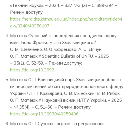
«Технічні науки». − 2024. – 337 №3 (2) – С. 389-394 –
Режим доступу:
https://heraldts.khmnu.edu.ua/index.php/heraldts/article/vi
ew/324
0/40350107
Матеюк Сучасний стан деревних насаджень парку
імені Івана Франка міста Хмельницького /
С. М. Шевченко, О. О. Єфремова, А. О, Дячук,
О. П. Матеюк // Scientific Bulletin of UNFU. – 2025.
− 35(1), С. 52-59. – Режим доступу:
https://doi.org/10.3693
Матеюк О.П. Кривчицький парк Хмельницької області
як перспективний об’єкт природно-заповідного фонду
України / Л. П. Казімірова, С. В. Ільїнський, В. В. Рибак,
О. П. Матеюк // Науковий вісник НЛТУ України. – 2025.
– № 35(4). – C. 51–60. – Режим доступу:
https://doi.org/10.36930/40350406
Матеюк О.П. Сучасні загрози та регулювання