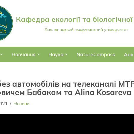
Кафедра екології та біологічної
Хмельницький національний університет
Навчання
Наука
NatureCompass
Анк
ез автомобілів на телеканалі МТ
овичем Бабаком та Alina Kosareva
2021
Новини