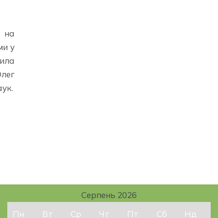
и на
ми у
мила
Олег
аук.
Серпень 2026
Пн
Вт
Ср
Чт
Пт
Сб
Нд