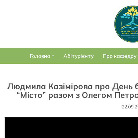
Перейти
до
вмісту
Головна
Абітурієнту
Про кафедру
Людмила Казімірова про День б
“Місто” разом з Олегом Петр
22.09.