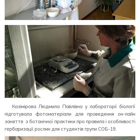
Казімірова Людмила Павлівна у лабораторії біології
підготувала фотоматеріали для проведення он-лайн
заняття з ботанічної практики про правила і особливості
гербаризації рослин для студентів групи СОБ-19.