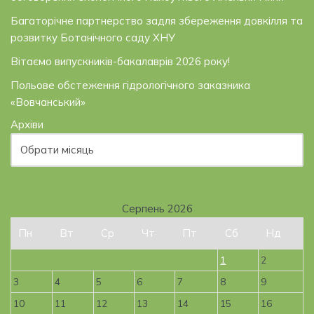
Багаторічне партнерство задля збереження довкілля та
розвитку Ботанічного саду ХНУ
Вітаємо випускників-бакалаврів 2026 року!
Польове обстеження гідрологічного заказника
«Вовчанський»
Архіви
Серпень 2026
Пн
Вт
Ср
Чт
Пт
Сб
Нд
1
2
3
4
5
6
7
8
9
10
11
12
13
14
15
16