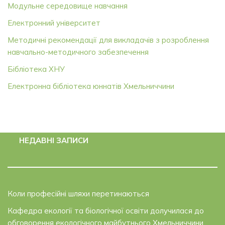
Модульне середовище навчання
Електронний університет
Методичні рекомендації для викладачів з розроблення
навчально-методичного забезпечення
Бібліотека ХНУ
Електронна бібліотека юннатів Хмельниччини
НЕДАВНІ ЗАПИСИ
Коли професійні шляхи перетинаються
Кафедра екології та біологічної освіти долучилася до
обговорення екологічного майбутнього Хмельниччини