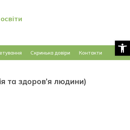
 освіти
Відкри
етування
Скринька довіри
Контакти
ія та здоров’я людини)