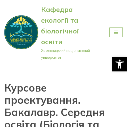
Кафедра
Перейти
екології та
до
вмісту
біологічної
освіти
Хмельницький національний
Відкри
університет
Курсове
проектування.
Бакалавр. Середня
освіта (Біологія та