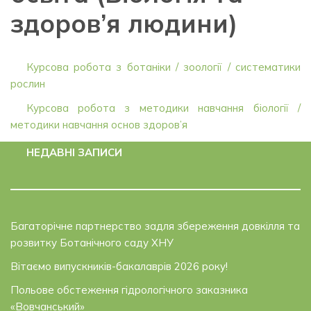
здоров’я людини)
Курсова робота з ботаніки / зоології / систематики
рослин
Курсова робота з методики навчання біології /
методики навчання основ здоров’я
НЕДАВНІ ЗАПИСИ
Багаторічне партнерство задля збереження довкілля та
розвитку Ботанічного саду ХНУ
Вітаємо випускників-бакалаврів 2026 року!
Польове обстеження гідрологічного заказника
«Вовчанський»