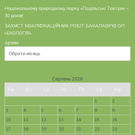
Національному природному парку «Подільські Товтри» –
30 років!
ЗАХИСТ КВАЛІФІКАЦІЙНИХ РОБІТ БАКАЛАВРІВ ОП
«ЕКОЛОГІЯ»
Архіви
Серпень 2026
Пн
Вт
Ср
Чт
Пт
Сб
Нд
1
2
3
4
5
6
7
8
9
10
11
12
13
14
15
16
17
18
19
20
21
22
23