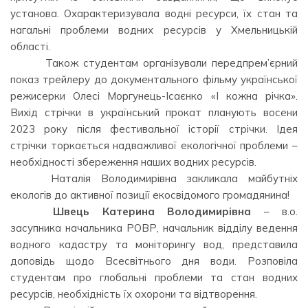
установа. Охарактеризувала водні ресурси, їх стан та
нагальні проблеми водних ресурсів у Хмельницькій
області.
⠀⠀⠀ ⠀Також студентам організували передпрем’єрний
показ трейлеру до документального фільму української
режисерки Олесі Моргунець-Ісаєнко «І кожна річка».
Вихід стрічки в український прокат планують восени
2023 року після фестивальної історії стрічки. Ідея
стрічки торкається надважливої екологічної проблеми –
необхідності збереження наших водних ресурсів.
⠀⠀⠀ ⠀Наталія Володимирівна закликала майбутніх
екологів до активної позиції екосвідомого громадянина!
⠀⠀⠀ ⠀
Швець Катерина Володимирівна
– в.о.
засупника начальника РОВР, начальник відділу ведення
водного кадастру та моніторингу вод, представила
доповідь щодо Всесвітнього дня води. Розповіла
студентам про глобальні проблеми та стан водних
ресурсів, необхідність їх охорони та відтворення.