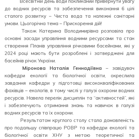
⠀⠀⠀ ⠀Всесвітній день води покликаний привернути увагу
до водних ресурсів та забезпечення виконання 6 цілі
сталого розвитку – Чиста вода та належні санітарні
умови. Цьогорічна тема – Прискорення дій!
⠀⠀⠀ ⠀Також Катерина Володимирівна розповіла про
основні засади управління водними ресурсами та стан
створення Планів управління річковими басейнами, які у
2024 році мають бути розроблені і затверджені для
басейнів річок України.
⠀⠀⠀ ⠀
Міронова Наталія Геннадіївна
– завідувач
кафедри екології та біологічної освіти, окреслила
завдання кафедри у підготовці висококваліфікованих
фахівців – екологів, в тому числі у галузі охорони водних
ресурсів. Навела перелік дисциплін та “активностей”, які
і забезпечують отримання знань та навичок в галузі
водних ресурсів та їх охорони.
⠀⠀⠀ ⠀Результатом круглого столу стала домовленість
про подальшу співпрацю РОВР та кафедри екології та
біологічної освіти ХНУ з метою теоретичної та