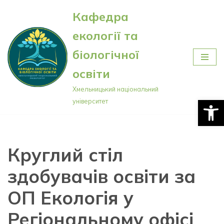
Кафедра
Перейти
екології та
до
вмісту
біологічної
освіти
Хмельницький національний
Відкри
університет
Круглий стіл
здобувачів освіти за
ОП Екологія у
Регіональному офісі